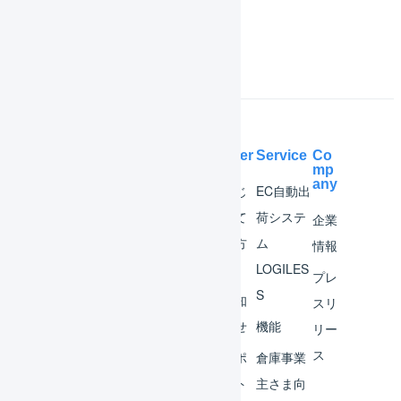
よくある質問
Help Center
Service
Co
mp
any
マー
はじ
EC自動出
チャ
めて
荷システ
企業
ント
の方
ム
情報
へ
LOGILES
オペ
プレ
S
レー
お知
スリ
ター
らせ
機能
リー
ス
外部
サポ
倉庫事業
サー
ート
主さま向