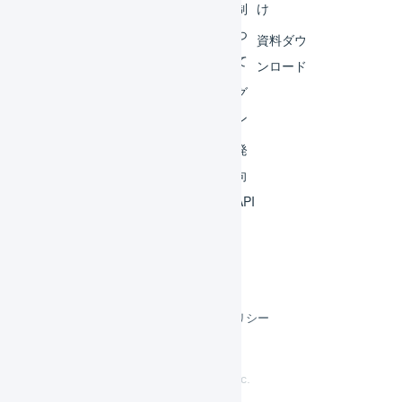
ビス
体制
け
連携
につ
資料ダウ
いて
運用
ンロード
アイ
ログ
デア
イン
集
開発
よく
者向
ある
けAPI
質問
利用規約
プライバシーポリシー
クッキーポリシー
©
LOGILESS Inc.