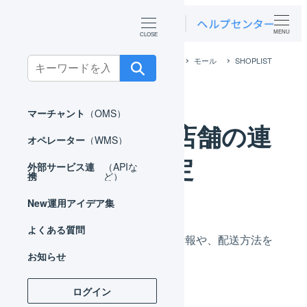
MENU
ホーム
外部サービス連携（APIなど）
モール
SHOPLIST
Search
SHOPLIST 店舗の連携設定
for:
マーチャント
（OMS）
SHOPLIST 店舗の連
オペレーター
（WMS）
携設定
外部サービス連
（APIな
携
ど）
New
運用アイデア集
よくある質問
作成した店舗の連携に必要な情報や、配送方法を
お知らせ
設定します。
ログイン