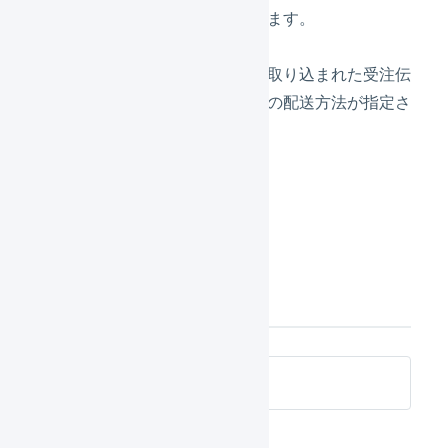
コードを設定します。
配送方法
SHOPLISTから取り込まれた受注伝
票は、すべてこの配送方法が指定さ
れます。
「
送信
」を押します。
次の設定
SHOPLIST APIで連携