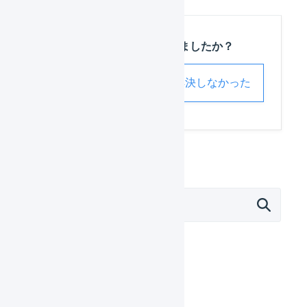
この記事は役に立ちましたか？
解決した
解決しなかった
外部サービス連携（APIなど）
モール
Amazon.co.jp