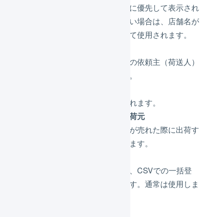
送り状の店舗名に優先して表示され
ます。入力しない場合は、店舗名が
店舗表示名として使用されます。
所在地
配送会社送り状の依頼主（荷送人）
に使用されます。
問い合わせ先
納品書に記載されます。
デフォルトの出荷元
この店舗で商品が売れた際に出荷す
る倉庫を選択します。
店舗コード
店舗をまたいだ、CSVでの一括登
録時に使用します。通常は使用しま
せん。