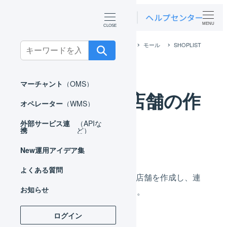
MENU
ホーム
外部サービス連携（APIなど）
モール
SHOPLIST
Search
SHOPLIST 店舗の作成
for:
マーチャント
（OMS）
SHOPLIST 店舗の作
オペレーター
（WMS）
成
外部サービス連
（APIな
携
ど）
New
運用アイデア集
よくある質問
LOGILESS上にSHOPLIST用の店舗を作成し、連
お知らせ
携のための事前設定を行います。
ログイン