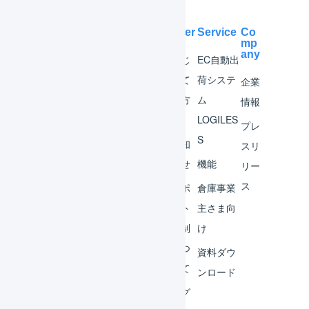
Help Center
Service
Co
mp
any
マー
はじ
EC自動出
チャ
めて
荷システ
企業
ント
の方
ム
情報
へ
LOGILES
オペ
プレ
S
レー
お知
スリ
ター
らせ
機能
リー
ス
外部
サポ
倉庫事業
サー
ート
主さま向
ビス
体制
け
連携
につ
資料ダウ
いて
運用
ンロード
アイ
ログ