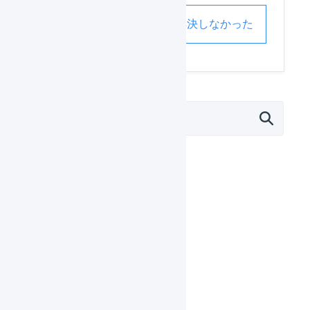
解決した
解決しなかった
外部サービス連携（APIなど）
モール
Amazon.co.jp
eBay
au PAY マーケット
Qoo10
SHOPLIST