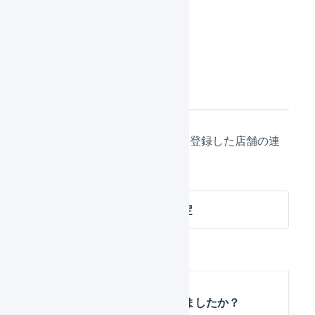
「
登録
」を押します。
次の設定
店舗の作成が完了したら、次は登録した店舗の連
携の設定に進んでください。
SHOPLIST 店舗の連携設定
この記事は役に立ちましたか？