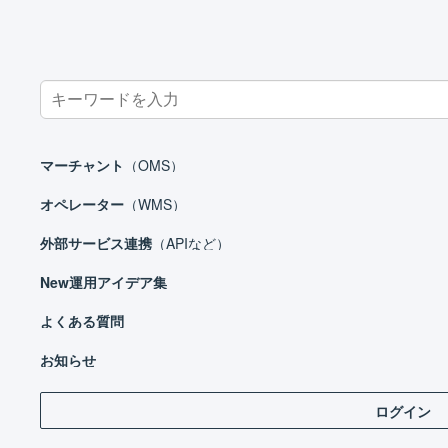
Search
for:
ホーム
外部サービス連携（APIなど）
モール
NETSEA
N
マーチャント
（OMS）
オペレーター
（WMS）
外部サービス連携
（APIなど）
外部サービス連携（APIなど）
New
運用アイデア集
モール
Amazon.co.jp
よくある質問
在庫
eBay
お知らせ
au PAY マーケット
ログイン
操
Qoo10