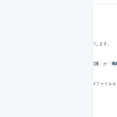
TSEAでの操作
「
出品
」メニューから「
商品情報一覧
」を選択します。
「
条件を指定して絞り込む
」を押し、「
商品状況
」が「
掲
「
検索結果のCSVダウンロード
」を押し、CSVファイル
GILESSでの操作