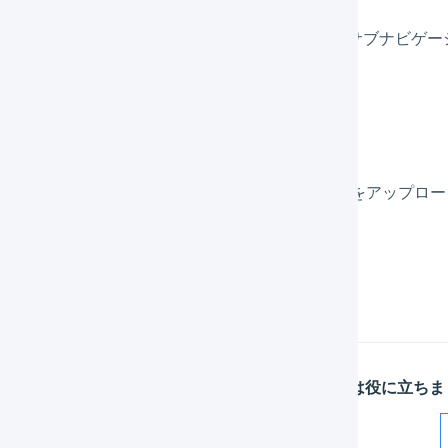
メインナビゲーションの「
マスタ
」を押し、サブナビゲー
「
自動生成
」を押します。
NETSEAからダウンロードしたCSVファイルをアップロ
内容を確認し、「
反映
」ボタンを押します。
この記事は役に立ちま
解決した