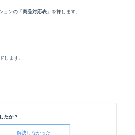
ションの「
商品対応表
」を押します。
ードします。
したか？
解決しなかった