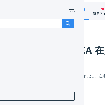
マーチャント
オペレーター
外部サービス連携
N
（OMS）
（WMS）
（APIなど）
運用ア
ETSEA APIで連携
NETSEA 在庫連携
NETSEA 
情報をLOGILESSと連携させるには、商品対応表を作成し、
作方法