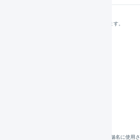
メインナビゲーションの「
組織設定
」を押します。
サブナビゲーションの「
店舗
」を押します。
「
新規登録
」を押します。
各値を設定します。
プラットフォーム
必ず「NETSEA」を選択してください。
店舗名
LOGILESSの画面や納品書、送り状の店舗名に使用