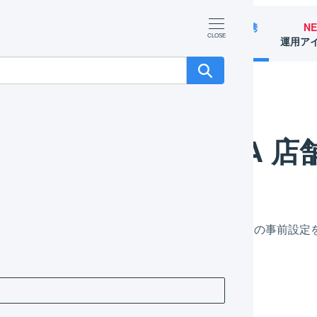
マーチャント
オペレーター
外部サービス連携
N
（OMS）
（WMS）
（APIなど）
運用ア
ETSEA 店舗の作成
NETSEA 
GILESS上にNETSEA用の店舗を作成し、連携のための事前設
舗の作成