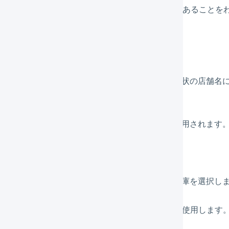
他の店舗を追加する場合は、NETSEAであること
〇ショップ（NETSEA））
店舗名かな
店舗名の読み方を設定してください。
店舗表示名
店舗表示名を設定すると、納品書や送り状の店舗名
が店舗表示名として使用されます。
所在地
配送会社送り状の依頼主（荷送人）に使用されます
問い合わせ先
納品書に記載されます。
デフォルトの出荷元
この店舗で商品が売れた際に出荷する倉庫を選択し
店舗コード
店舗をまたいだ、CSVでの一括登録時に使用します