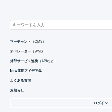
Search
for:
ホーム
外部サービス連携（APIなど）
モール
NETSEA
N
マーチャント
（OMS）
オペレーター
（WMS）
外部サービス連携
（APIなど）
外部サービス連携（APIなど）
New
運用アイデア集
モール
Amazon.co.jp
よくある質問
LO
eBay
お知らせ
au PAY マーケット
ログイン
店
Qoo10