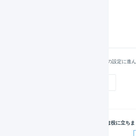
「
登録
」を押します。
の設定
の作成が完了したら、次は登録した店舗のAPI連携の設定に進
NETSEA APIで連携
この記事は役に立ちま