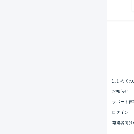
解決した
Help Center
マーチャント
はじめての
オペレーター
お知らせ
外部サービス連携
サポート体
運用アイデア集
ログイン
よくある質問
開発者向けA