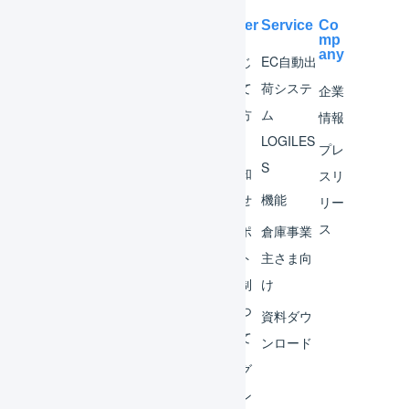
Help Center
Service
Co
mp
any
マー
はじ
EC自動出
チャ
めて
荷システ
企業
ント
の方
ム
情報
へ
LOGILES
オペ
プレ
S
レー
お知
スリ
ター
らせ
機能
リー
ス
外部
サポ
倉庫事業
サー
ート
主さま向
ビス
体制
け
連携
につ
資料ダウ
いて
運用
ンロード
アイ
ログ
デア
イン