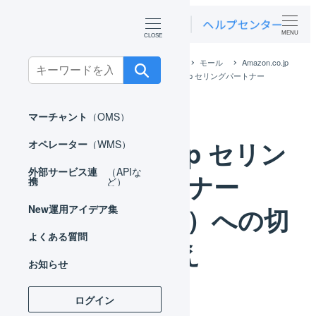
MENU
ホーム
外部サービス連携（APIなど）
モール
Amazon.co.jp
Search
Amazon.co.jp APIで連携
Amazon.co.jp セリングパートナー
for:
API（SP-API）への切り替え
マーチャント
（OMS）
Amazon.co.jp セリン
オペレーター
（WMS）
外部サービス連
（APIな
グパートナー
携
ど）
API（SP-API）への切
New
運用アイデア集
よくある質問
り替え
お知らせ
ログイン