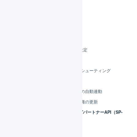
外部サービス連携（APIなど）
モール
Amazon.co.jp
Amazon.co.jp 店舗の作成
Amazon.co.jp 店舗の連携設定
Amazon.co.jp APIで連携
Amazon.co.jp トラブルシューティング
Amazon.co.jp 在庫連携
Amazon.co.jp 受注伝票の自動連動
Amazon.co.jp アクセス権の更新
Amazon.co.jp セリングパートナーAPI（SP-
API）への切り替え
Amazon.co.jp CSVで連携