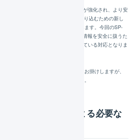
SP-APIはMWSと比較して認証が強化され、より安
全に受注情報をLOGILESSに取り込むための新し
いインターフェースが提供されます。今回のSP-
APIへの移行は、お客様の受注情報を安全に扱うた
めにAmazonから義務付けられている対応となりま
す。
お客様には認証対応のご負担をお掛けしますが、
ご理解いただけますと幸いです。
マーチャントによる必要な
対応