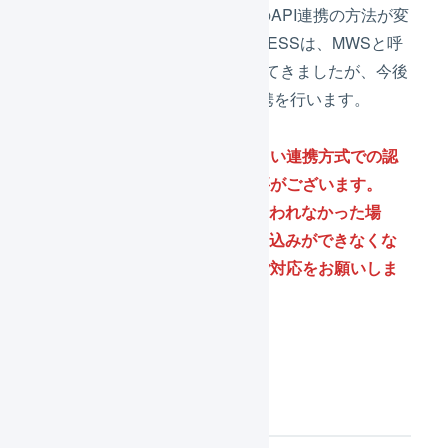
2022年8月1日よりAmazonとのAPI連携の方法が変
更となります。これまでLOGILESSは、MWSと呼
ばれるAPI連携方式をおこなってきましたが、今後
はSP-APIと呼ばれる方式で連携を行います。
それに伴って、お客様には新しい連携方式での認
証手続きを行っていただく必要がございます。
2022年7月31日までに認証が行われなかった場
合、Amazonからの注文の取り込みができなくな
る恐れがございますので必ずご対応をお願いしま
す。
切り替えの背景