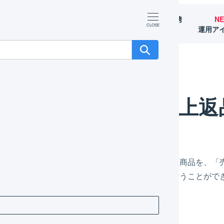
マーチャント
オペレーター
外部サービス連携
N
（OMS）
（WMS）
（APIなど）
運用ア
売上返
け先からの受取拒否や返品により倉庫へ返送された商品を、「
反映と、マーチャント（荷主）への報告を同時に行うことがで