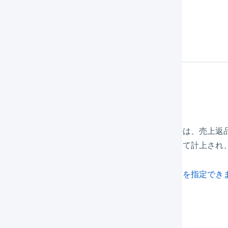
上返品処理の詳細
品先ロケーション
された商品の在庫をどのロケーションに計上するかは、売上返
を返品先として指定した場合は、「保留」在庫として計上され
先ロケーションは
マーチャントごとにデフォルト値を指定でき
庫操作ログ