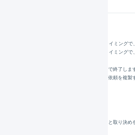
上返品の流れ
返品処理は次の流れで進行します :
オペレーターが売上返品を登録します。（このタイミングで
マーチャントが売上返品を承認します。（このタイミングで
レーターとしての処理は、売上返品を登録した時点で終了しま
ドに表示され、内容を確認して、再送のための出荷依頼を複製
ーチャント側での処理
が発生した場合の処理手順は、事前にマーチャントと取り決め