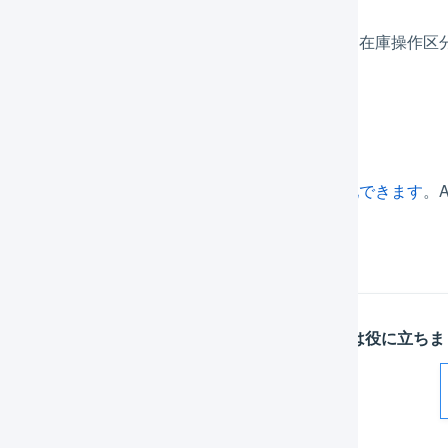
返品が登録された際に作成される在庫操作ログは、在庫操作区
内デバイスの活用
コードスキャナを使用して、売上返品処理を効率化できます
。
ただけません。
この記事は役に立ちま
解決した