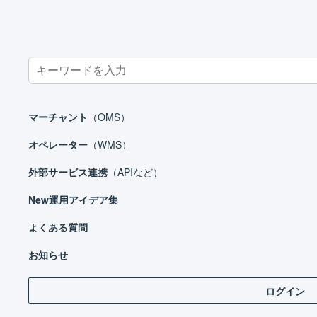
Search
for:
ホーム
オペレーター
在庫管理
在庫操作
売上返品
マーチャント
（OMS）
オペレーター
（WMS）
外部サービス連携
（APIなど）
オペレーター
New
運用アイデア集
はじめる
基本設定
よくある質問
お届
への
出荷作業
お知らせ
在庫管理
ログイン
商品区分