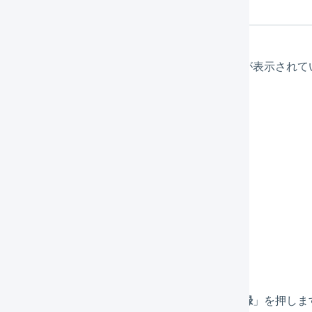
上返品の登録
メニューの「
在庫
」を押します。（メニューが表示されて
開いてください）
タブメニューの「
売上返品
」を押します。
「
新規登録
」を押します。
対象の出荷を検索し、「
選択
」を押します。
数量とロケーションコード等を入力し、「
登録
」を押しま