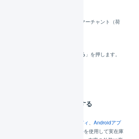
実地棚卸を開始するマーチャント（荷
主）を選択します。
「
実地棚卸を開始する
」を押します。
実在庫を入力する
(1) 庫内デバイスを使用する
マルチプラットフォームハンディ
、
Androidアプ
リ、またはハンディターミナル
を使用して実在庫