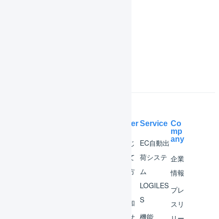
庫内デバイス
よくある質問
Help Center
Service
Co
mp
any
マー
はじ
EC自動出
チャ
めて
荷システ
企業
ント
の方
ム
情報
へ
LOGILES
オペ
プレ
S
レー
お知
スリ
ター
らせ
機能
リー