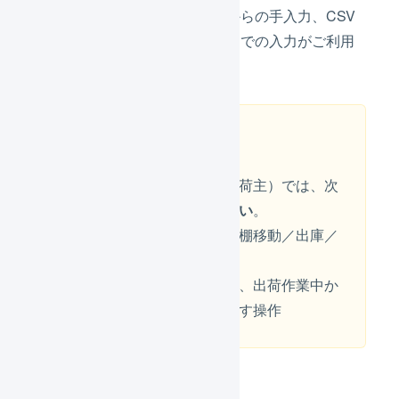
実際の在庫数の入力は、画面からの手入力、CSV
による一括入力、庫内デバイスでの入力がご利用
いただけます。
注意
実地棚卸を実行中の倉庫（荷主）では、次
の操作を
行わないでください
。
・在庫操作（入荷／入庫／棚移動／出庫／
変換）
・出荷作業を開始する操作、出荷作業中か
ら出荷待ちに出荷伝票を戻す操作