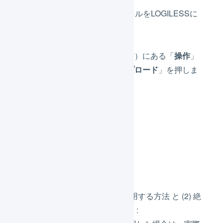
実在庫数を記録したCSVファイルをLOGILESSに
アップロードします。
画面上部（マーチャント名の横）にある「
操作
」
から、「
実地棚卸結果をアップロード
」を押しま
す。
商品コード（必須）
実際の在庫数（必須）
ロケーション名（必須）
出荷期限日
ロット番号
実際の在庫数は、(1) 符号を使用する方法 と (2) 絶
対値を入力する方法があります :