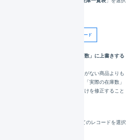
「
出力
」を押し、「
在庫一覧表
」を選択
します。
在庫レポートのサンプル
ダウンロード
「理論在庫数」を「実際の在庫数」に上書きする
差分がある商品のほうが、差分がない商品よりも
少ない場合、「理論在庫数」を「実際の在庫数」
に上書きし、差分のあるものだけを修正すること
ができます。
実地棚卸明細のすべてのレコードを選択
します。