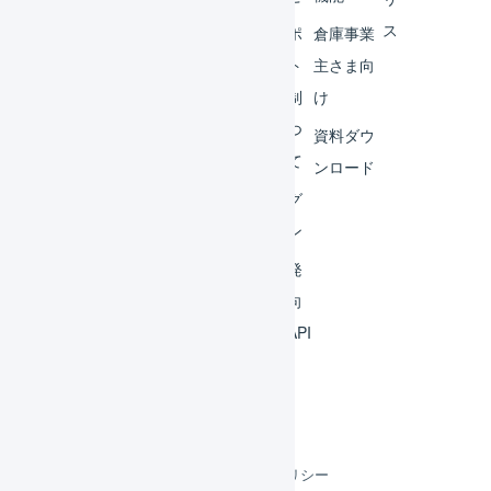
ス
外部
サポ
倉庫事業
サー
ート
主さま向
ビス
体制
け
連携
につ
資料ダウ
いて
運用
ンロード
アイ
ログ
デア
イン
集
開発
よく
者向
ある
けAPI
質問
利用規約
プライバシーポリシー