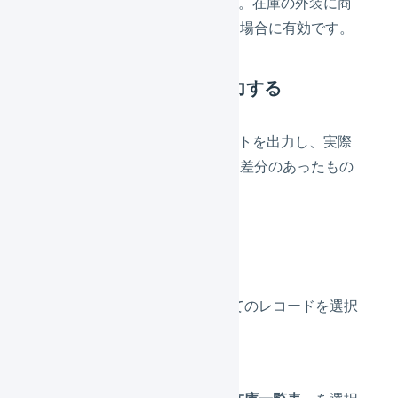
数をLOGILESSに反映させます。在庫の外装に商
品バーコードが貼付されている場合に有効です。
(2) 実在庫数を手動で入力する
LOGILESSから全在庫のレポートを出力し、実際
の在庫数をカウントしたあと、差分のあったもの
だけを入力します。
在庫レポートの出力方法
実地棚卸明細のすべてのレコードを選択
します。