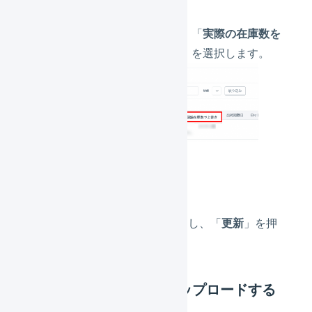
「
一括処理
」を押し、「
実際の在庫数を
理論在庫数で上書き
」を選択します。
差分の入力方法
「
実際の在庫数
」に数量を入力し、「
更新
」を押
します。
(3) 実在庫数をCSVでアップロードする