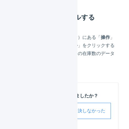
実地棚卸をキャンセルする
画面上部（マーチャント名の横）にある「
操作
」
から、「
実地棚卸をキャンセル
」をクリックする
と、現在までに入力された実際の在庫数のデータ
が破棄されます。
この記事は役に立ちましたか？
解決した
解決しなかった