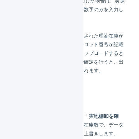
や
のように符号を使用した場合は、実際
+1
-1
の在庫数に加算／減算します。数字のみを入力し
た場合は、
上書きします
。
出荷期限日やロット番号が指定された理論在庫が
存在する状態で、出荷期限日やロット番号が記載
されていない実地棚卸結果をアップロードすると
差分が発生します。その状態で確定を行うと、出
荷期限日やロット番号が削除されます。
実地棚卸を確定する
実地棚卸の実行画面右上にある「
実地棚卸を確
定
」をクリックすると、実際の在庫数で、データ
ベースの在庫数（論理在庫）を上書きします。