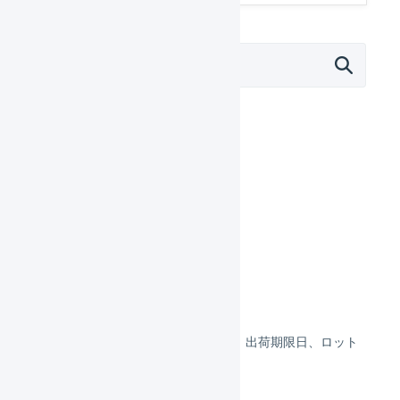
オペレーター
はじめる
基本設定
出荷作業
在庫管理
商品区分
「在庫」と「保管状況」
物理在庫属性（ロケーション、出荷期限日、ロット
番号）
日次在庫表