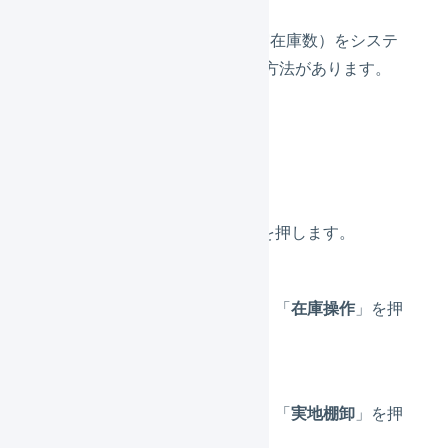
実際にカウントした在庫数（実在庫数）をシステ
ムに反映させるには次の3つの方法があります。
実地棚卸を開始する
メニューの「
在庫
」を押します。
画面上部のタブから、「
在庫操作
」を押
します。
画面上部のタブから、「
実地棚卸
」を押
します。