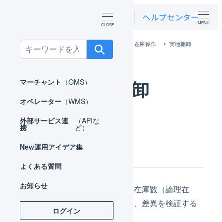
MENU
ホーム
オペレーター
在庫管理
在庫操作
実地棚卸
Search
for:
実地棚卸
マーチャント
（OMS）
オペレーター
（WMS）
外部サービス連
（APIな
携
ど）
はじめに
New
運用アイデア集
よくある質問
お知らせ
データベースに登録されている在庫数（論理在
庫）と、実際の在庫数を比較し、差異を検証する
ログイン
ことができます。