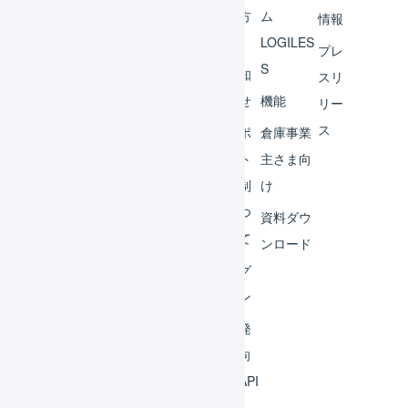
ント
の方
ム
情報
へ
LOGILES
オペ
プレ
S
レー
お知
スリ
ター
らせ
機能
リー
ス
外部
サポ
倉庫事業
サー
ート
主さま向
ビス
体制
け
連携
につ
資料ダウ
いて
運用
ンロード
アイ
ログ
デア
イン
集
開発
よく
者向
ある
けAPI
質問