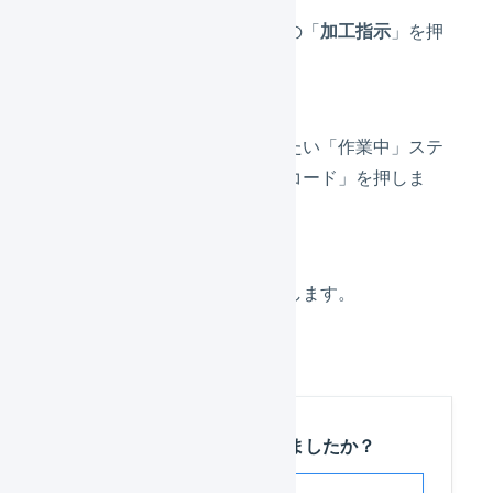
サブナビゲーションの「
加工指示
」を押
します。
作業をキャンセルしたい「作業中」ステ
ータスの「加工指示コード」を押しま
す。
「
キャンセル
」を押します。
この記事は役に立ちましたか？