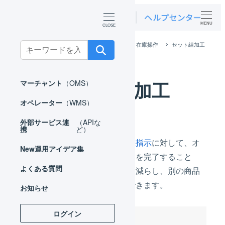
MENU
ホーム
オペレーター
在庫管理
在庫操作
セット組加工
Search
for:
セット組加工
マーチャント
（OMS）
オペレーター
（WMS）
外部サービス連
（APIな
携
ど）
マーチャント側で登録した加工指示
に対して、オ
New
運用アイデア集
ペレーター側で加工指示の作業を完了すること
よくある質問
で、特定の商品マスタの在庫を減らし、別の商品
マスタの在庫を増やすことができます。
お知らせ
ログイン
目次