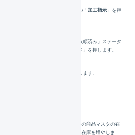
サブナビゲーションの「
加工指示
」を押
します。
作業を開始したい「依頼済み」ステータ
スの「加工指示コード」を押します。
「
作業の開始
」を押します。
作業の完了
「作業を確定」を押すと、特定の商品マスタの在
庫を減らし、別の商品マスタの在庫を増やしま