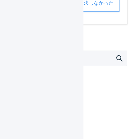
解決した
解決しなかった
オペレーター
はじめる
基本設定
出荷作業
在庫管理
商品区分