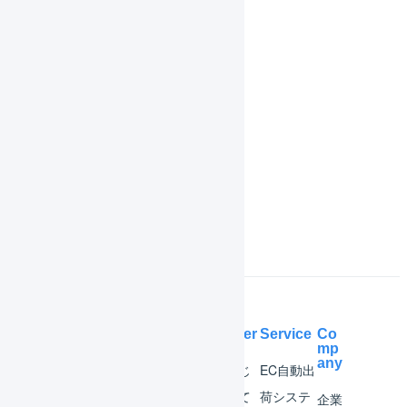
実地棚卸
セット組加工
入荷取消
商品ラベルの印字
庫内デバイス
よくある質問
Help Center
Service
Co
mp
any
マー
はじ
EC自動出
チャ
めて
荷システ
企業