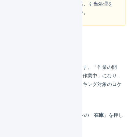
登録してから再度、引当処理を
実行してください。
作業の開始
セット組加工の作業を開始します。「作業の開
始」を押すと、ステータスが「作業中」になり、
物理在庫が引き当てられ、ピッキング対象のロケ
ーションが表示されます。
メインナビゲーションの「
在庫
」を押し
ます。