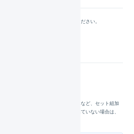
「
セット組加工
」を参照してください。
操作方法
引当処理
引当待ちの明細行が残っているなど、セット組加
工に対して在庫が引き当てられていない場合は、
まず在庫の引当を行います。