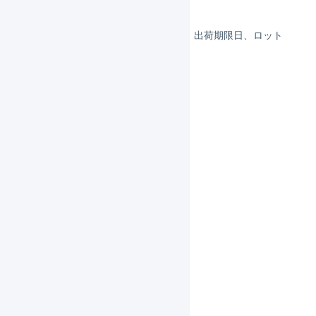
「在庫」と「保管状況」
物理在庫属性（ロケーション、出荷期限日、ロット
番号）
日次在庫表
在庫操作ログ
在庫操作
入荷（入荷予定あり）
入荷（入荷予定なし）
入庫
棚移動
出庫
変換
売上返品