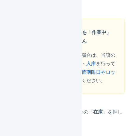
す。
一度確定した加工指示を「作業中」
に戻すことはできません
誤って加工指示を確定した場合は、当該の
在庫を
出庫
し、新しく
入荷
・
入庫
を行って
ください。必要に応じて
出荷期限日やロッ
ト番号を指定して出荷
してください。
メインナビゲーションの「
在庫
」を押し
ます。