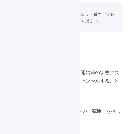
「出荷期限日」と「ロット番号」は必
要に応じて入力してください。
作業のキャンセル
「
キャンセル
」を押すと、作業開始前の状態に戻
します。マーチャント側でもキャンセルすること
ができるようになります。
メインナビゲーションの「
在庫
」を押し
ます。