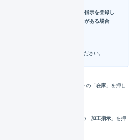
マーチャント側で加工指示を登録し
た際すでに十分な在庫がある場合
は、この操作
は不要です
「作業の開始」に進んでください。
メインナビゲーションの「
在庫
」を押し
ます。
サブナビゲーションの「
加工指示
」を押
します。