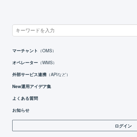
Search
for:
ホーム
オペレーター
在庫管理
商品区分
マーチャント
（OMS）
オペレーター
（WMS）
外部サービス連携
（APIなど）
オペレーター
New
運用アイデア集
はじめる
基本設定
よくある質問
「
商
出荷作業
お知らせ
在庫管理
ログイン
商品区分