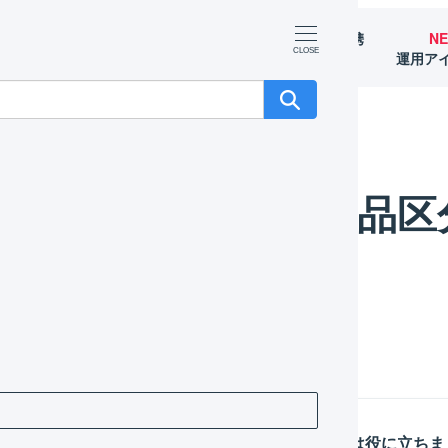
マーチャント
オペレーター
外部サービス連携
N
（OMS）
（WMS）
（APIなど）
運用ア
商品区
品区分
」を参照してください。
この記事は役に立ちま