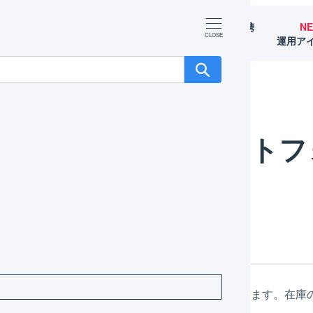
マーチャント
オペレーター
外部サービス連携
N
（OMS）
（WMS）
（APIなど）
運用ア
マルチプラットフォーム：出庫
マルチプラットフ
庫について
せずに「保管中」または「保留」在庫数を減少させます。在庫