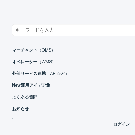
Search
for:
ホーム
オペレーター
庫内デバイス
マルチプラットフォーム
マーチャント
（OMS）
オペレーター
（WMS）
外部サービス連携
（APIなど）
オペレーター
New
運用アイデア集
はじめる
基本設定
よくある質問
出
出荷作業
お知らせ
在庫管理
ログイン
出荷
庫内デバイス