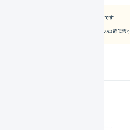
マルチプラットフォームによる出庫は強制出庫です
出庫する数量がフリー在庫より多い場合、引当済みの出荷伝票
作方法
「
在庫操作
」を選択