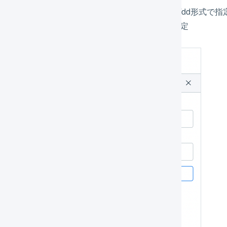
出荷期限日
– 任意項目。日付をyyyy/mm/dd形式で指
ロット番号
– 任意項目。ロット番号を指定