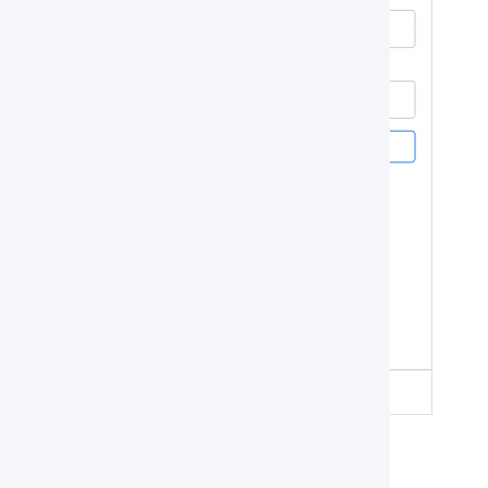
「
出荷期限日
」「
ロット番号
」を読み取る