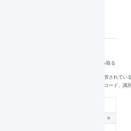
「
出庫元ロケーション
」「
商品コード
」を読み取る
出庫元ロケーション
（必須） – 在庫が保管されて
商品コード
（必須） – 商品マスタの商品コード、識別