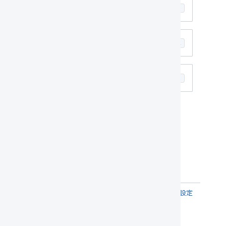
「
出庫
」を選択