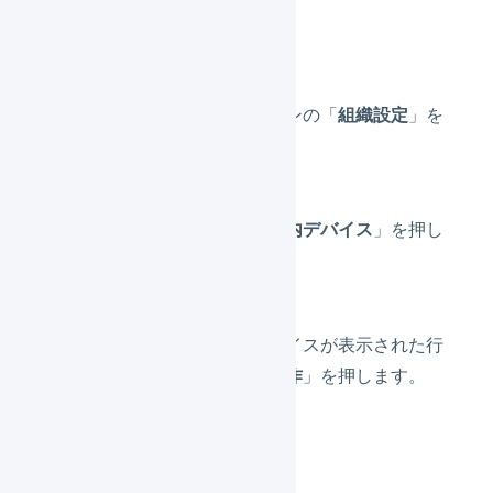
1件ずつ削除する
メインナビゲーションの「
組織設定
」を
押します。
タブメニューの「
庫内デバイス
」を押し
ます。
削除を行いたいデバイスが表示された行
の、右側にある「
操作
」を押します。
「
削除
」を押します。