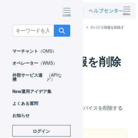
MENU
ホーム
オペレーター
庫内デバイス
デバイス情報を削除す
Search
る
for:
マーチャント
（OMS）
デバイス情報を削除
オペレーター
（WMS）
する
外部サービス連
（APIな
携
ど）
New
運用アイデア集
よくある質問
トークンを使用して登録したデバイスを削除する
お知らせ
方法をご案内します。
ログイン