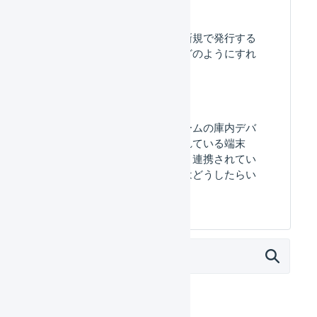
アクセストークンを新規で発行する
ことができません、どのようにすれ
ば発行できますか？
マルチプラットフォームの​庫内デバ
イスの​一覧に​表示されている​端末
が、​実際の​どの​端末と​連携されてい
るのかを​確認するには​どうしたら​い
いですか？​
オペレーター