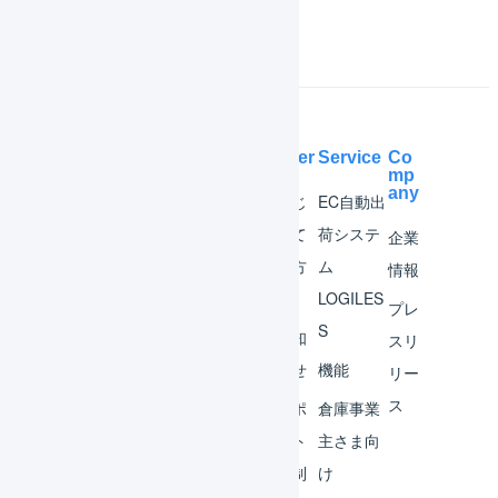
Help Center
Service
Co
mp
any
マー
はじ
EC自動出
チャ
めて
荷システ
企業
ント
の方
ム
情報
へ
LOGILES
オペ
プレ
S
レー
お知
スリ
ター
らせ
機能
リー
ス
外部
サポ
倉庫事業
サー
ート
主さま向
ビス
体制
け