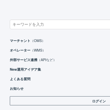
Search
for:
ホーム
オペレーター
庫内デバイス
マルチプラットフォーム
マーチャント
（OMS）
オペレーター
（WMS）
外部サービス連携
（APIなど）
オペレーター
New
運用アイデア集
はじめる
基本設定
よくある質問
入
出荷作業
お知らせ
在庫管理
ログイン
商品
庫内デバイス