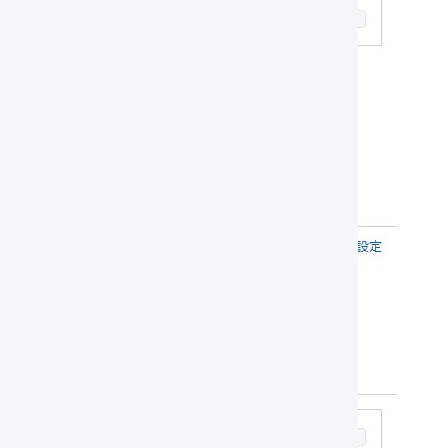
「
入庫
」を選択