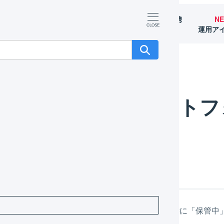
マーチャント
オペレーター
外部サービス連携
N
（OMS）
（WMS）
（APIなど）
運用ア
マルチプラットフォーム：入庫
マルチプラットフ
庫について
を入庫すると「入庫待ち」在庫数を減少させ、同時に「保管中