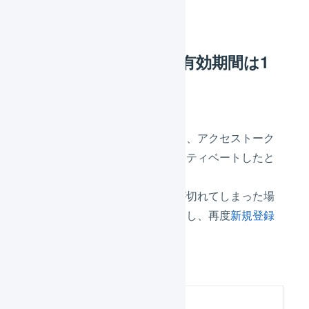
除を推奨します。
アクセストークンの有効期間は1
年間
アクセストークンの有効期間は、アクセストーク
ンを庫内デバイスに入力しアクティベートしたと
きから1年間です。
アクセストークンの有効期限が切れてしまった場
合は、対象庫内デバイスを削除し、再度
新規登録
してください。