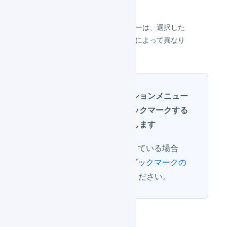
表示されるメニューは、選択した
庫内デバイス区分によって異なり
ます。
アプリケーションメニュー
の画面をブックマークする
ことを推奨します
BT-A500を利用している場合
は、
BT-A500のブックマークの
手順
を確認してください。