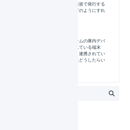
アクセストークンを新規で発行する
ことができません、どのようにすれ
ば発行できますか？
マルチプラットフォームの​庫内デバ
イスの​一覧に​表示されている​端末
が、​実際の​どの​端末と​連携されてい
るのかを​確認するには​どうしたら​い
いですか？​
オペレーター
はじめる