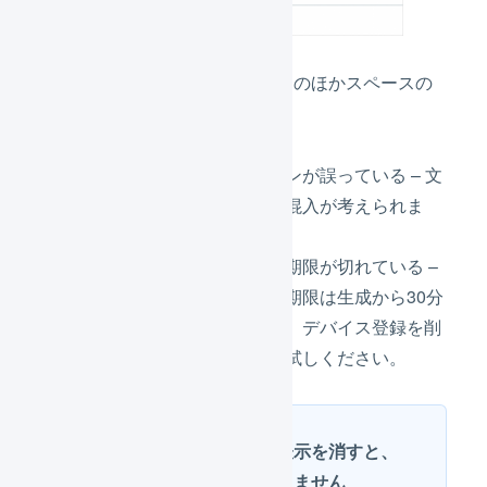
認証が失敗する原因は、誤入力のほかスペースの
入力が考えられます。
入力したアクセストークンが誤っている – 文
字の誤入力やスペースの混入が考えられま
す。
アクセストークンの有効期限が切れている –
アクセストークンの有効期限は生成から30分
です。超過している場合、デバイス登録を削
除し、再度
新規登録
をお試しください。
アクセストークンの表示を消すと、
再表示することはできません