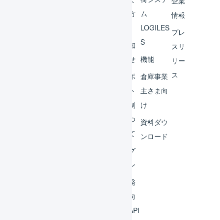
企業
ント
の方
ム
情報
へ
LOGILES
オペ
プレ
S
レー
お知
スリ
ター
らせ
機能
リー
ス
外部
サポ
倉庫事業
サー
ート
主さま向
ビス
体制
け
連携
につ
資料ダウ
いて
運用
ンロード
アイ
ログ
デア
イン
集
開発
よく
者向
ある
けAPI