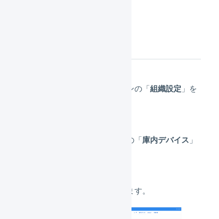
操作方法
メインナビゲーションの「
組織設定
」を
押します。
サブナビゲージョンの「
庫内デバイス
」
を押します。
「
新規登録
」を押します。