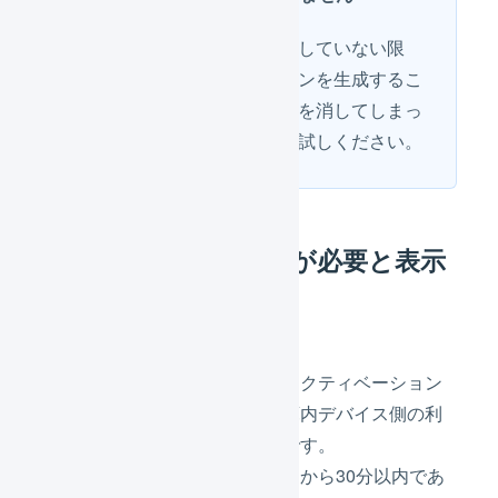
そのかわり、利用枠が充足していない限
り、何度もアクセストークンを生成するこ
とが可能です。誤って表示を消してしまっ
た場合、再度新規登録をお試しください。
アクティベーションが必要と表示
されている
庫内デバイスの一覧画面に「アクティベーション
が必要」と表示された場合、庫内デバイス側の利
用設定が完了していない状態です。
アクセストークンが生成されてから30分以内であ