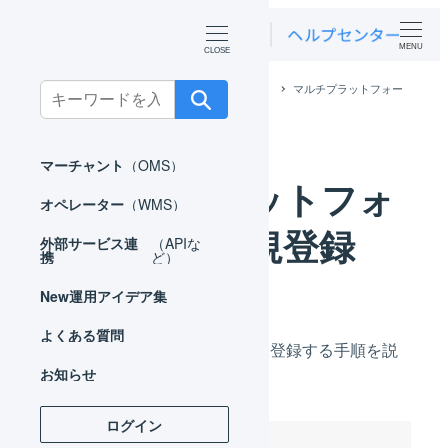
MENU
ホーム
オペレーター
庫内デバイス
マルチプラットフォー
Search
ム
マルチプラットフォーム：新規登録
for:
マーチャント
（OMS）
マルチプラットフォ
オペレーター
（WMS）
ーム：新規登録
外部サービス連
（APIな
携
ど）
New
運用アイデア集
よくある質問
マルチプラットフォームを新規登録する手順を説
お知らせ
明します。
ログイン