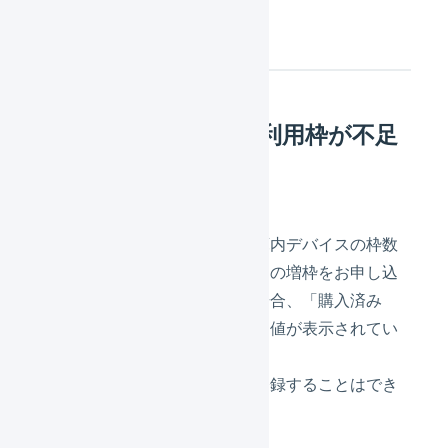
注意点
購入済みのデバイス利用枠が不足
している
新規登録時に、「利用可能な庫内デバイスの枠数
を超えています。庫内デバイスの増枠をお申し込
みください。」と表示された場合、「購入済み
（今月）」と「利用中」に同じ値が表示されてい
る状態です。
このとき庫内デバイスを新規登録することはでき
ません。