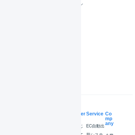
ハンディターミナルのレンタル
MP設定グループ
デバイス情報を削除する
出荷検品 + ロット番号の記録
旧アプリ：解約
よくある質問
Help Center
Service
Co
mp
any
マー
はじ
EC自動出
チャ
めて
荷システ