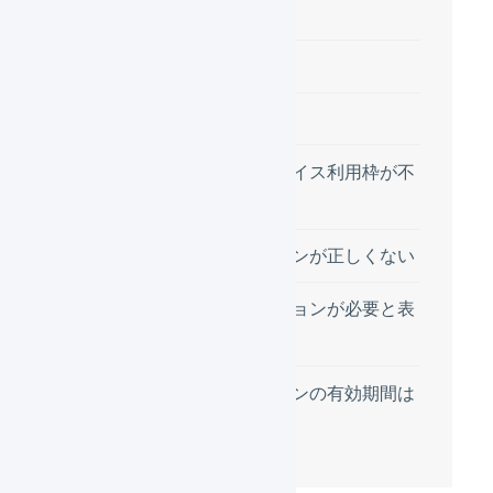
目次
操作方法
注意点
購入済みのデバイス利用枠が不
足している
アクセストークンが正しくない
アクティベーションが必要と表
示されている
アクセストークンの有効期間は
1年間