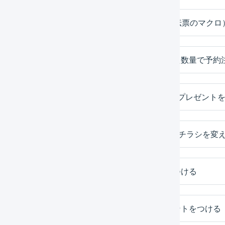
先着20件までプレゼントを付与する（受注伝票のマクロ
入荷待ちに登録した数量を利用し、限定した数量で予約
プレゼント対象商品の中から3個購入ごとにプレゼントを
定期購入の1回目と2回目と3回目で同梱するチラシを変
キャンペーン期間中の受注にプレゼントをつける
対象商品を初めて購入した人にだけプレゼントをつける