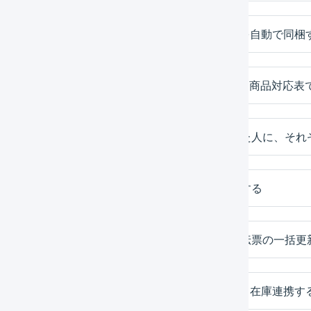
特定商品の購入時に、ノベルティやチラシを自動で同梱
JANコードが変わる商品リニューアル時に、商品対応表
対象商品を1個購入した人と2個以上購入した人に、それ
5種類の商品の中から3種類を選択して購入する
先着20件までプレゼントを付与する（受注伝票の一括更
同じ商品を単品とセットの両形態で販売し、在庫連携す