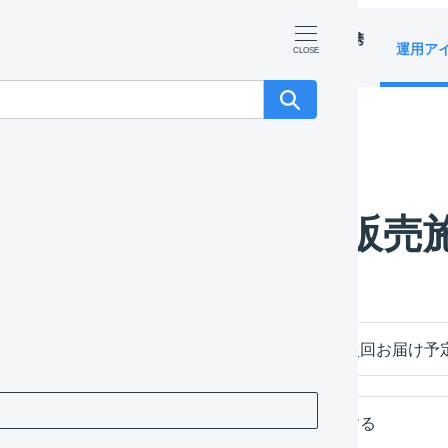
マーチャント
オペレーター
外部サービス連携
運用ア
（OMS）
（WMS）
（APIなど）
販売
納品書に定期購入お届け回数や、定期購入次回お届け予
購入金額に応じてノベルティを自動で追加する