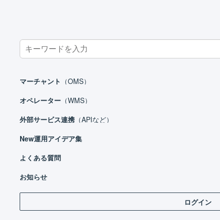
Search
for:
ホーム
運用アイデア集
販売施策
マーチャント
（OMS）
オペレーター
（WMS）
外部サービス連携
（APIなど）
New
運用アイデア集
販売施策
よくある質問
仕入
お知らせ
保管
ログイン
受注処理