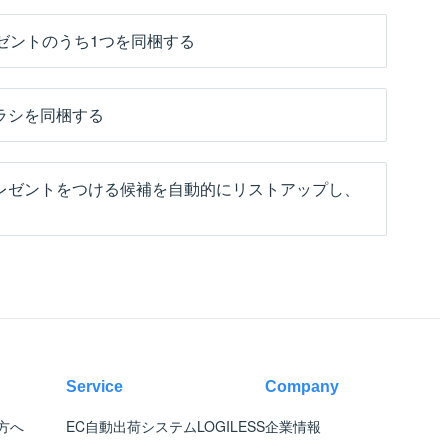
ゼントのうち1つを同梱する
ラシを同梱する
レゼントをつける候補を自動的にリストアップし、
Service
Company
方へ
EC自動出荷システム
LOGILESS
企業情報