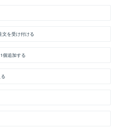
）
注文を受け付ける
1個追加する
える