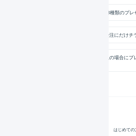
対象商品を1つ購入するごとに、ランダムで3種類のプレ
毎月違うチラシを同梱し、その月の最初の受注にだけチ
プレゼント対象の商品の合計金額が一定以上の場合にプ
プレゼントをつけるかどうかは手動で決める
Help Center
マーチャント
はじめての