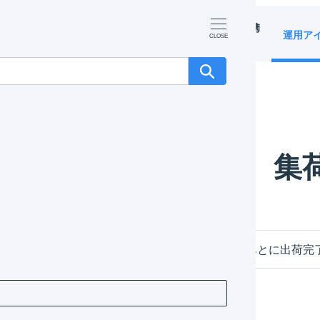
マーチャント
オペレーター
外部サービス連携
運用ア
（OMS）
（WMS）
（APIなど）
集
送り状番号が配送会社側で受付処理されたあとに出荷完