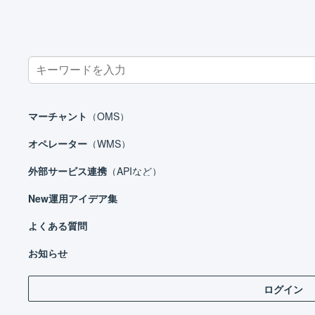
Search
for:
ホーム
運用アイデア集
集荷
マーチャント
（OMS）
オペレーター
（WMS）
外部サービス連携
（APIなど）
New
運用アイデア集
販売施策
よくある質問
仕入
お知らせ
保管
ログイン
受注処理