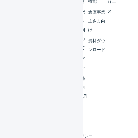
ター
らせ
機能
リー
ス
外部
サポ
倉庫事業
サー
ート
主さま向
ビス
体制
け
連携
につ
資料ダウ
いて
運用
ンロード
アイ
ログ
デア
イン
集
開発
よく
者向
ある
けAPI
質問
利用規約
プライバシーポリシー