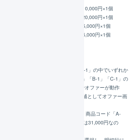
商品コード「A-1」10,000円×1個
商品コード「B-1」20,000円×1個
商品コード「C-1」5,000円×1個
商品コード「D-1」5,000円×1個
値引き
4000円
商品コード「A-1」「B-1」「C-1」の中でいずれか
が購入され、商品コード「A-1」「B-1」「C-1」の
合計金額が30,000円以上なのでオファーが動作
し、プレゼントを1個つける候補としてオファー画
面にリストアップされます。
値引きの4000円を適用しても、商品コード「A-
1」「B-1」「C-1」の合計金額は31,000円なの
で、プレゼントの対象です。
オファー画面で「
適用する
」を選択し、明細行に