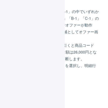
商品コード「A-1」「B-1」「C-1」の中でいずれか
が購入され、商品コード「A-1」「B-1」「C-1」の
合計金額が30,000円以上なのでオファーが動作
し、プレゼントを1個つける候補としてオファー画
面にリストアップされます。
ただし、値引き4,000円を差し引くと商品コード
「A-1」「B-1」の実質の合計金額は26,000円とな
るため、プレゼント対象外と判断します。
オファー画面で「
適用しない
」を選択し、明細行
にプレゼントは追加しません。
受注伝票の例3
明細行