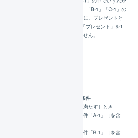
商品コード「A-1」「B-1」「C-1」の中でいずれか
が購入され、商品コード「A-1」「B-1」「C-1」の
合計金額が30,000円以上の場合に、プレゼントと
して商品コード「P-1」商品名「プレゼント」を1
個つけますが、自動承認はしません。
オファー
条件：受注伝票明細行の条件
［いずれかの条件を満たす］とき
［商品コード］が条件「A-1」［を含
む］
［商品コード］が条件「B-1」［を含