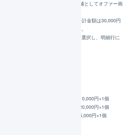
し、プレゼントを1個つける候補としてオファー画
面にリストアップされます。
商品コード「A-1」「B-1」の合計金額は30,000円
なので、プレゼントの対象です。
オファー画面で「
適用する
」を選択し、明細行に
プレゼントを追加します。
受注伝票の例2
明細行
商品コード「A-1」10,000円×1個
商品コード「B-1」20,000円×1個
商品コード「D-1」5,000円×1個
値引き
4000円