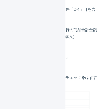
む］
［商品コード］が条件「C-1」［を含
む］
購入数量と合計金額
条件に一致する明細行の商品合計金額
「30000」［円以上購入］
プレゼント
商品コード「P-1」
商品名「プレゼント」
数量「1」
その他
［自動承認する］のチェックをはずす