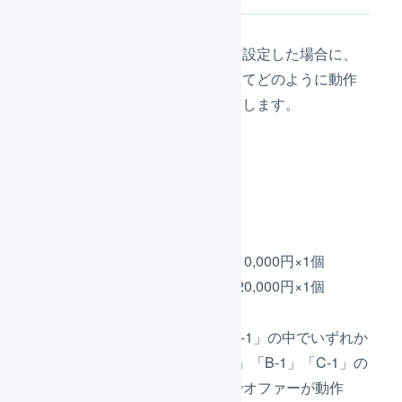
設定内容のとおりにオファーを設定した場合に、
さまざまな受注伝票の例に対してどのように動作
するか、また、その理由を説明します。
受注伝票の例1
明細行
商品コード「A-1」10,000円×1個
商品コード「B-1」20,000円×1個
商品コード「A-1」「B-1」「C-1」の中でいずれか
が購入され、商品コード「A-1」「B-1」「C-1」の
合計金額が30,000円以上なのでオファーが動作