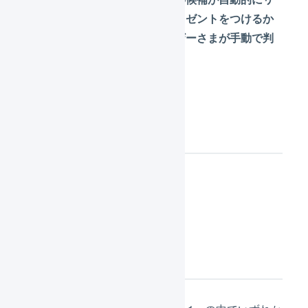
ストアップされ、最終的にプレゼントをつけるか
どうかをマーチャントのユーザーさまが手動で判
断
します。
利用する機能
オファー
設定内容