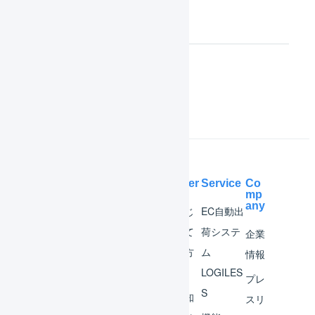
データ活用
Tips
Help Center
Service
Co
mp
any
マー
はじ
EC自動出
チャ
めて
荷システ
企業
ント
の方
ム
情報
へ
LOGILES
オペ
プレ
S
レー
お知
スリ