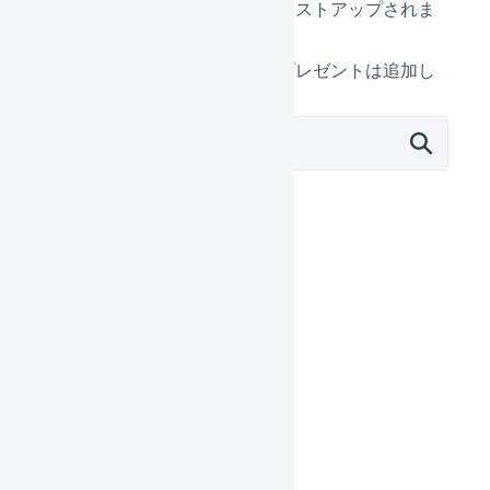
が動作せず、オファー画面にリストアップされま
せん。
プレゼントの対象外なので、プレゼントは追加し
ません。
販売施策
仕入
保管
受注処理
出荷指示
出荷作業
集荷