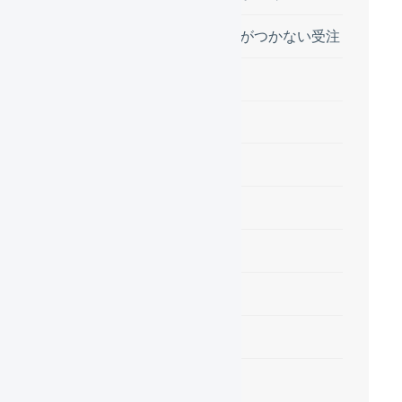
プレゼントがつかない受注
利用する機能
設定内容
オファー
実際の動作例
受注伝票の例1
受注伝票の例2
受注伝票の例3
受注伝票の例4