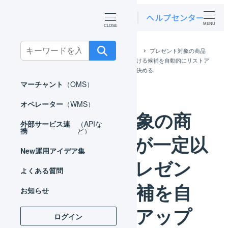
MENU
Search
ホーム
運用アイデア集
マーチャント
プレゼント対象の商品
for:
の合計金額が一定以上の場合にプレゼントをつける候補を自動的にリストア
ップし、プレゼントをつけるかどうかは手動で決める
マーチャント
（OMS）
オペレーター
（WMS）
プレゼント対象の商
外部サービス連
（APIな
携
ど）
品の合計金額が一定以
New
運用アイデア集
上の場合にプレゼン
よくある質問
トをつける候補を自
お知らせ
動的にリストアップ
ログイン