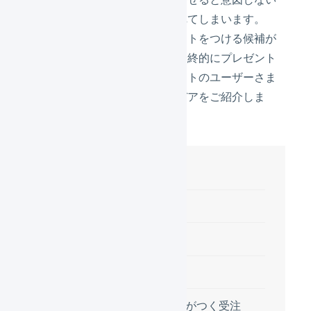
注文にもプレゼントがつけられてしまいます。
それを回避するため、プレゼントをつける候補が
自動的にリストアップされ、最終的にプレゼント
をつけるかどうかをマーチャントのユーザーさま
が手動で判断できる運用アイデアをご紹介しま
す。
目次
具体的な利用シーン
やりたいこと
具体例
プレゼントがつく受注