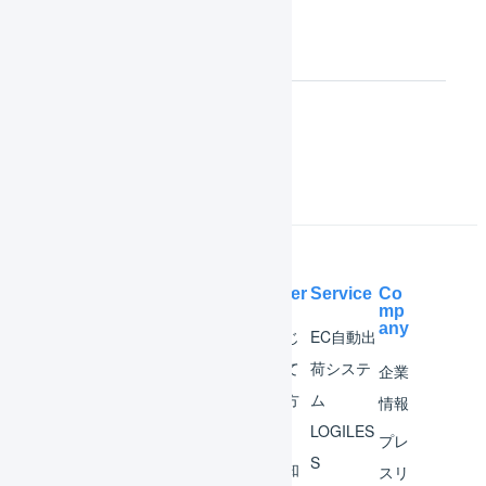
集荷
データ活用
Tips
Help Center
Service
Co
mp
any
マー
はじ
EC自動出
チャ
めて
荷システ
企業
ント
の方
ム
情報
へ
LOGILES
オペ
プレ
S
レー
お知
スリ