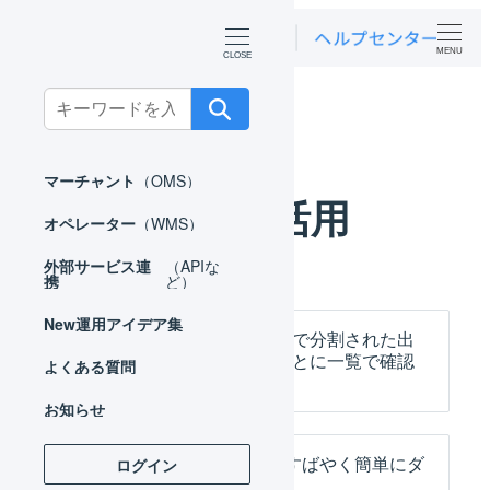
MENU
Search
ホーム
運用アイデア集
データ活用
for:
マーチャント
（OMS）
データ活用
オペレーター
（WMS）
外部サービス連
（APIな
携
ど）
New
運用アイデア集
商品マスタの配送カテゴリで分割された出
荷伝票を、配送カテゴリごとに一覧で確認
よくある質問
する
お知らせ
先月1か月分の受注情報をすばやく簡単にダ
ログイン
ウンロードする