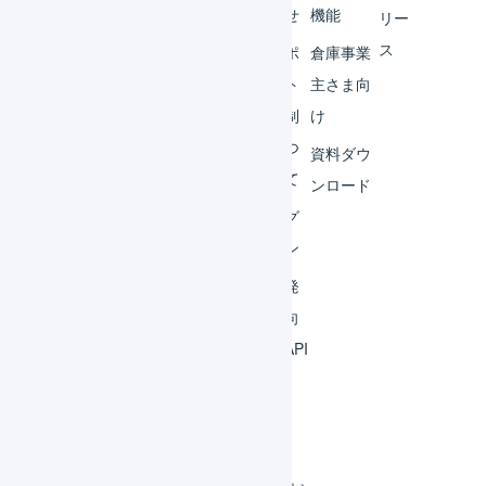
ター
らせ
機能
リー
ス
外部
サポ
倉庫事業
サー
ート
主さま向
ビス
体制
け
連携
につ
資料ダウ
いて
運用
ンロード
アイ
ログ
デア
イン
集
開発
よく
者向
ある
けAPI
質問