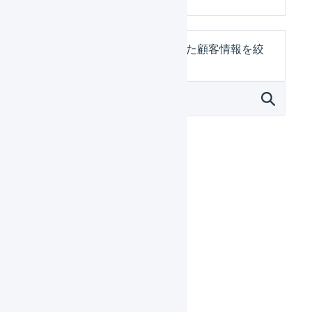
過去に特定の商品を注文した顧客情報を絞
り込み抽出する
販売施策
仕入
保管
受注処理
出荷指示
出荷作業