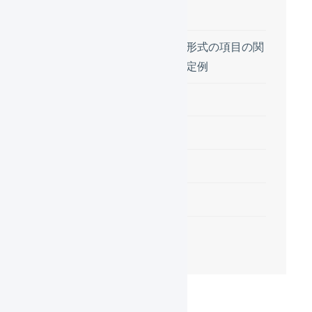
インポート形式
インポート形式の項目の関
連付けの設定例
実際の動作例と解説
受注伝票の例1
受注伝票の例2
受注伝票の例3
受注伝票の例4