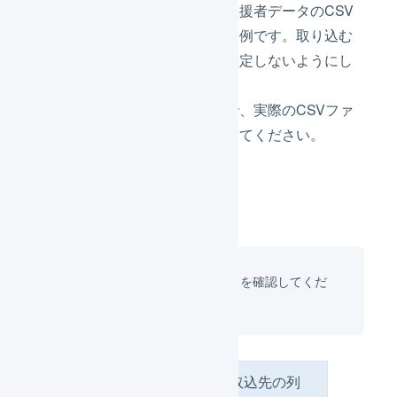
クラウドファウンディングの支援者データのCSV
ファイルを取り込む場合の設定例です。取り込む
必要のない情報は関連付けを設定しないようにし
ます。
下記はあくまでも設定例なので、実際のCSVファ
イルに合わせて適宜設定を行ってください。
受注伝票の一括登録の必須項目
を確認してくだ
さい。
取込元の列
取込先の列