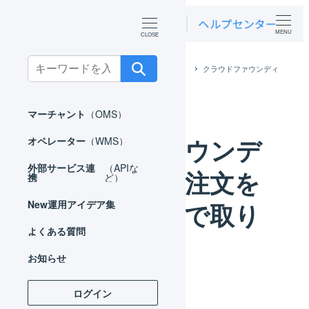
MENU
Search
ホーム
運用アイデア集
オペレーター
クラウドファウンディ
for:
ングなどの注文をCSVファイルで取り込む
マーチャント
（OMS）
クラウドファウンデ
オペレーター
（WMS）
外部サービス連
（APIな
ィングなどの注文を
携
ど）
CSVファイルで取り
New
運用アイデア集
よくある質問
込む
お知らせ
ログイン