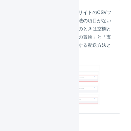
クラウドファウンディングサイトのCSVフ
ァイルに配送方法と支払方法の項目がない
場合、受注伝票の一括登録のときは空欄と
判断するため、「配送方法の置換」と「支
払方法の置換」で空欄に対する配送方法と
支払方法を設定します。