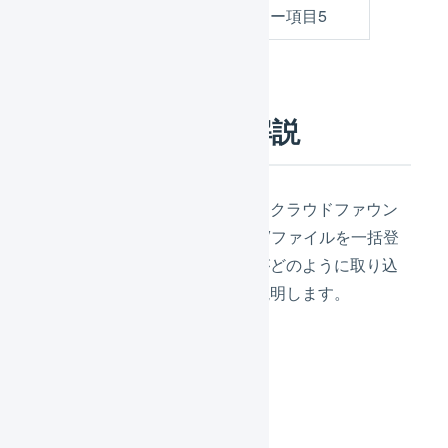
配送予定月
フリー項目5
実際の動作例と解説
設定内容のとおりに設定して、クラウドファウン
ディングの支援者データのCSVファイルを一括登
録した場合、実際に受注伝票がどのように取り込
まれるか、また、その理由を説明します。
受注伝票の例1
受注コード「111111」