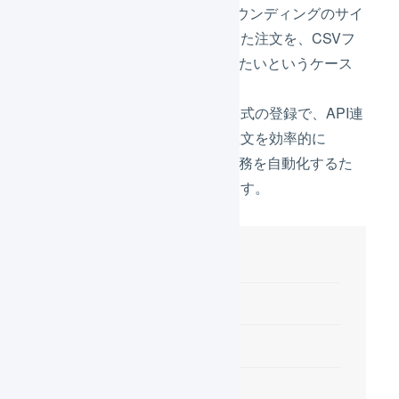
API連携できないクラウドファウンディングのサイ
トや独自のシステムで受け付けた注文を、CSVフ
ァイルでLOGILESSに取り込みたいというケース
があります。
汎用店舗の登録、インポート形式の登録で、API連
携できないモール・カートの注文を効率的に
LOGILESSに取り込み、出荷業務を自動化するた
めの運用アイデアをご紹介します。
目次
具体的な利用シーン
やりたいこと
具体例