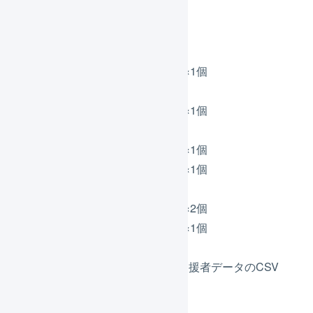
のとおりです。
リターンA「早割プラン」
商品コード「A-1」×1個
リターンB「通常プラン」
商品コード「A-1」×1個
リターンC「豪華プラン」
商品コード「A-1」×1個
商品コード「A-2」×1個
リターンD「限定プラン」
商品コード「A-1」×2個
商品コード「A-3」×1個
クラウドファウンディングの支援者データのCSV
ファイルは以下のとおりです。