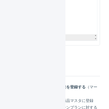
運用の流れ
商品マスタと商品対応表を登録する
（マー
チャント側）
実際に出荷する商品を商品マスタに登録
し、セット商品でリターンプランに対する