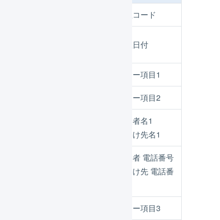
注文ID
受注コード
購入日／注文登
受注日付
録日
ユーザーID
フリー項目1
ユーザー名
フリー項目2
購入者名1
氏名
お届け先名1
購入者 電話番号
電話番号
お届け先 電話番
号
生年
フリー項目3