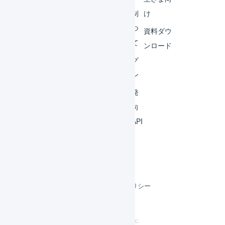
ビス
体制
け
連携
につ
資料ダウ
いて
運用
ンロード
アイ
ログ
デア
イン
集
開発
よく
者向
ある
けAPI
質問
利用規約
プライバシーポリシー
クッキーポリシー
©
LOGILESS Inc.