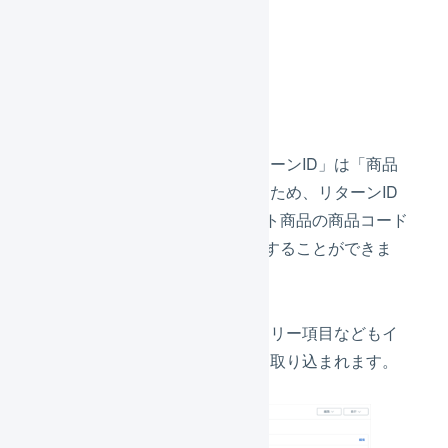
受注伝票の例4
受注コード「111114」
インポート形式の設定で「リターンID」は「商品
コード」と関連付けられているため、リターンID
の「D-1」が商品マスタのセット商品の商品コード
「D-1」と一致し、商品を特定することができま
す。
購入者情報やお届け先情報、フリー項目などもイ
ンポート形式の設定のとおりに取り込まれます。