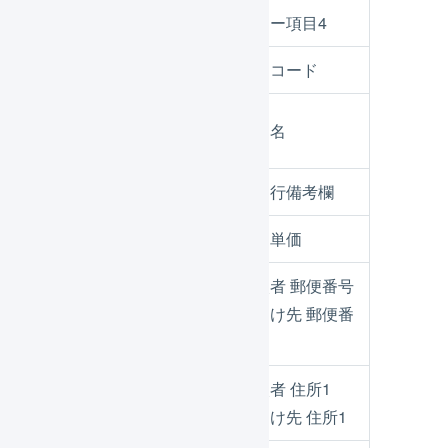
性別
フリー項目4
リターンID
商品コード
リターンタイト
商品名
ル
リターン内容
明細行備考欄
支援金額(円)
販売単価
購入者 郵便番号
郵便番号
お届け先 郵便番
号
購入者 住所1
住所
お届け先 住所1