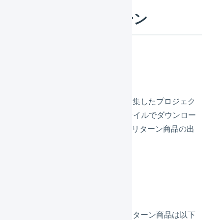
具体的な利用シーン
やりたいこと
クラウドファウンディングで募集したプロジェク
トの支援者データを、CSVファイルでダウンロー
ドしてLOGILESSに取り込み、リターン商品の出
荷を行います。
具体例
クラウドファウンディングのリターン商品は以下