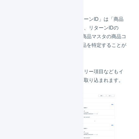
受注コード「111112」
インポート形式の設定で「リターンID」は「商品
コード」と関連付けられており、リターンIDの
「B-1」が商品対応表によって商品マスタの商品コ
ード「A-1」と紐付けられ、商品を特定することが
できます。
購入者情報やお届け先情報、フリー項目などもイ
ンポート形式の設定のとおりに取り込まれます。