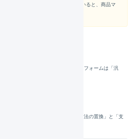
ード「B-1」が登録されていると、商品マ
スタが優先されます。
店舗の登録
新しい店舗を登録
し、プラットフォームは「汎
用」を選択します。
連携の設定
店舗の連携の設定
で、「配送方法の置換」と「支
払方法の置換」を設定します。