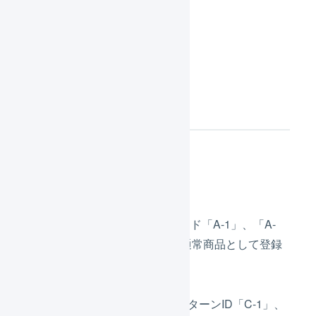
入荷・入庫
出荷作業
設定内容
商品マスタ
実際に出荷する商品の商品コード「A-1」、「A-
2」、「A-3」を
商品マスタ
の通常商品として登録
します。
リターンC「豪華プラン」のリターンID「C-1」、