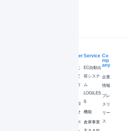
Tips
Help Center
Service
Co
mp
any
マー
はじ
EC自動出
チャ
めて
荷システ
企業
ント
の方
ム
情報
へ
LOGILES
オペ
プレ
S
レー
お知
スリ
ター
らせ
機能
リー
ス
外部
サポ
倉庫事業
サー
ート
主さま向