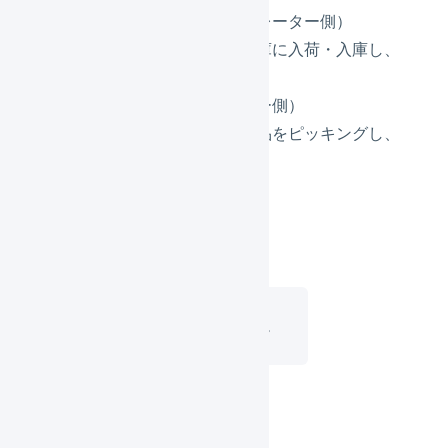
在庫を登録する
（オペレーター側）
実際の商品の在庫を倉庫に入荷・入庫し、
在庫数を登録します。
出荷する
（オペレーター側）
出荷指示書に従って商品をピッキングし、
出荷します。
STEP.4とSTEP.5は順不同です。