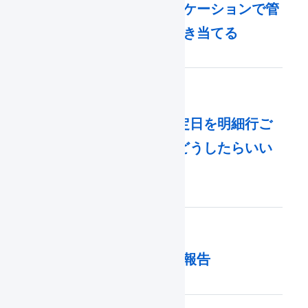
訳あり商品を引当不可ロケーションで管
理し、指定した受注に引き当てる
入荷予定の入荷予定日を明細行ご
とに設定するにはどうしたらいい
ですか？
2025年10月21日
お問い合わせ機能の障害報告