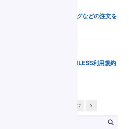
クラウドファウンディングなどの注文を
CSVファイルで取り込む
2025年10月06日
オペレーター向け : LOGILESS利用規約
改定のお知らせ
投
1
2
…
27
稿