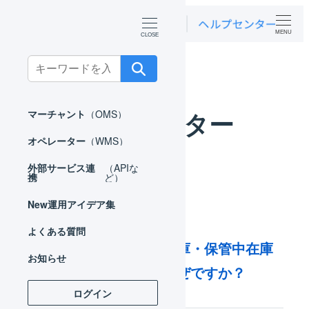
MENU
ホーム
よくある質問
オペレーター
Search
for:
オペレーター
マーチャント
（OMS）
オペレーター
（WMS）
外部サービス連
（APIな
携
ど）
New
運用アイデア集
よくある質問
入荷後にフリー在庫・保管中在庫
お知らせ
が増えないのはなぜですか？
ログイン