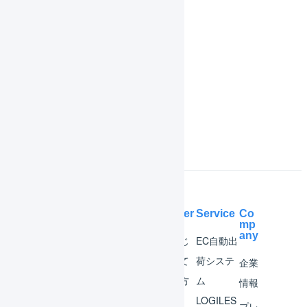
共通操作
機能一覧
インボイス制度対応
よくある質問
Help Center
Service
Co
mp
any
マー
はじ
EC自動出
チャ
めて
荷システ
企業
ント
の方
ム
情報
へ
LOGILES
オペ
プレ