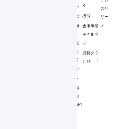
S
レー
お知
スリ
ター
らせ
機能
リー
ス
外部
サポ
倉庫事業
サー
ート
主さま向
ビス
体制
け
連携
につ
資料ダウ
いて
運用
ンロード
アイ
ログ
デア
イン
集
開発
よく
者向
ある
けAPI
質問