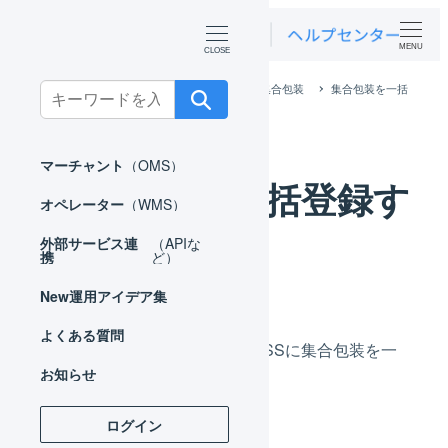
MENU
ホーム
マーチャント
マスタ
集合包装
集合包装を一括
Search
登録する
for:
マーチャント
（OMS）
集合包装を一括登録す
オペレーター
（WMS）
る
外部サービス連
（APIな
携
ど）
New
運用アイデア集
よくある質問
CSVファイルにより、LOGILESSに集合包装を一
お知らせ
括登録することができます。
ログイン