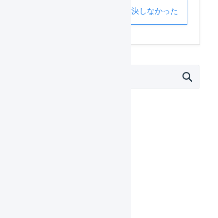
解決した
解決しなかった
マーチャント
日々の運用
設定ガイド
基本設定
自動処理
受注処理
在庫管理