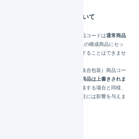
集合包装の構成商品について
構成商品に指定できる商品コードは
通常商品
1種類のみ
です。集合包装の構成商品にセッ
ト商品や集合包装を指定することはできませ
ん。
すでに登録されている（集合包装）商品コー
ドを指定した場合、
構成商品は上書きされま
す
。ただし、画面から編集する場合と同様、
すでに登録されている受注には影響を与えま
せん。
操作方法