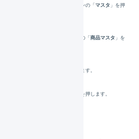
メインナビゲーションの「
マスタ
」を押
します。
サブナビゲーションの「
商品マスタ
」を
押します。
「
新規登録
」を押します。
「
セット商品
」タブを押します。
各値を設定します。
商品名（必須）