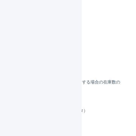
在庫管理
マスタ
商品マスタ
集合包装
セット商品
セット商品を登録する
セット商品を一括登録する
セット商品 複数倉庫を利用する場合の在庫数の
算出ルール
顧客マスタ
エリアマスタ（旧：離島マスタ）
仕入先マスタ
商品対応表