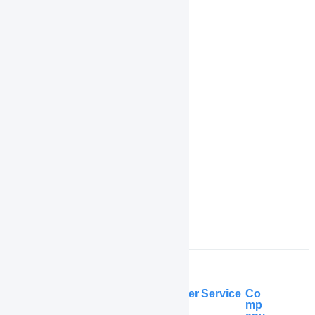
ブラックリスト
商品エイリアス
履歴
共通操作
機能一覧
インボイス制度対応
よくある質問
Help Center
Service
Co
mp