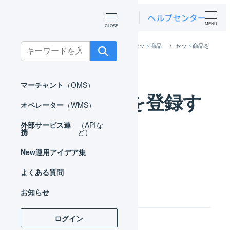
MENU
ホーム
マーチャント
マスタ
セット商品
セット商品を
Search
登録する
for:
マーチャント
（OMS）
セット商品を登録す
オペレーター
（WMS）
る
外部サービス連
（APIな
携
ど）
New
運用アイデア集
よくある質問
操作方法
お知らせ
ログイン