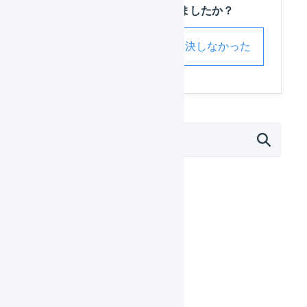
この記事は役に立ちましたか？
解決した
解決しなかった
マーチャント
日々の運用
設定ガイド
基本設定
自動処理
受注処理