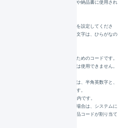
ロジレスの画面や納品書に使用され
ます。
商品名かな
商品名の読み方を設定してくださ
い。使用できる文字は、ひらがなの
みです。
商品コード
商品を特定するためのコードです。
同じ商品コードは使用できません。
（重複不可）
使用できる文字は、半角英数字と、
ハイフンのみです。
長さは30文字以内です。
空白で登録した場合は、システムに
より自動的に商品コードが割り当て
られます。