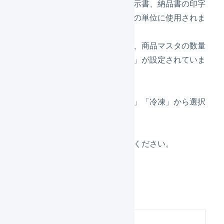
リスト、出荷指示書、納品書の印字
の際の商品数量の単位に使用されま
す。
デフォルトでは、商品マスタの数量
単位は「
セット
」が設定されていま
す。
温度管理
「通常」「冷蔵」「冷凍」から選択
してください。
コメント
自由に設定してください。
「
登録
」を押します。