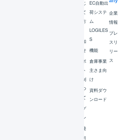
any
マー
はじ
EC自動出
チャ
めて
荷システ
企業
ント
の方
ム
情報
へ
LOGILES
オペ
プレ
S
レー
お知
スリ
ター
らせ
機能
リー
ス
外部
サポ
倉庫事業
サー
ート
主さま向
ビス
体制
け
連携
につ
資料ダウ
いて
運用
ンロード
アイ
ログ
デア
イン
集
開発
よく
者向