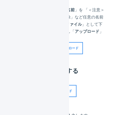
「
インポート形式の名前
」を 「＜注意＞
商品エイリアスを削除」など任意の名前
に変更し、「
JSONファイル
」として下
記のファイルを選択し「
アップロード
」
を押します。
JSONファイル
ダウンロード
CSVファイルを作成する
サンプルCSVファイル
ダウンロード
アクション（必須）