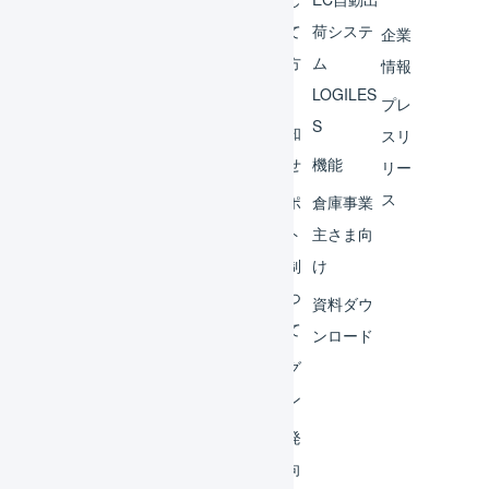
チャ
めて
荷システ
企業
ント
の方
ム
情報
へ
LOGILES
オペ
プレ
S
レー
お知
スリ
ター
らせ
機能
リー
ス
外部
サポ
倉庫事業
サー
ート
主さま向
ビス
体制
け
連携
につ
資料ダウ
いて
運用
ンロード
アイ
ログ
デア
イン
集
開発
よく
者向