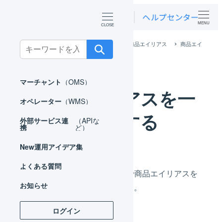
MENU
ホーム
マーチャント
マスタ
商品エイリアス
商品エイ
Search
リアスを一括削除する
for:
マーチャント
（OMS）
商品エイリアスを一
オペレーター
（WMS）
括削除する
外部サービス連
（APIな
携
ど）
New
運用アイデア集
よくある質問
CSVファイルによる一括更新で商品エイリアスを
お知らせ
一括で削除することができます。
ログイン