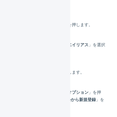
ト
」を押します。
「
インポート形式
」を押します。
「マスタ」の「
商品エイリアス
」を選択
します。
「
新規作成
」を選択します。
「
その他の新規登録オプション
」を押
し、「
JSONファイルから新規登録
」を
押します。