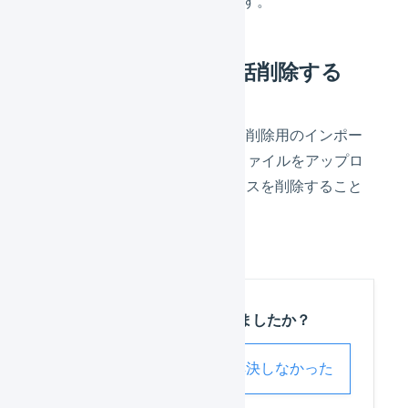
半角数字の
を入力します。
1
商品エイリアスを一括削除する
商品エイリアスの一括登録
で、削除用のインポー
ト形式を選択し、削除用CSVファイルをアップロ
ードすることで、商品エイリアスを削除すること
ができます。
この記事は役に立ちましたか？
解決した
解決しなかった