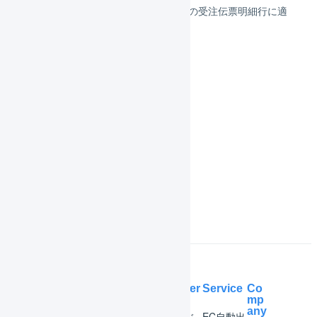
商品エイリアスを取込済みの受注伝票明細行に適
用する
履歴
共通操作
機能一覧
インボイス制度対応
よくある質問
Help Center
Service
Co
mp
any
マー
はじ
EC自動出