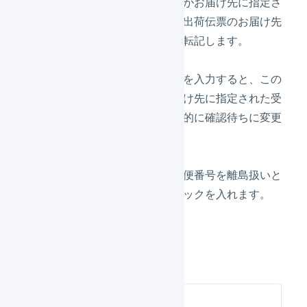
と同じ郵便番号がお届け先に指定さ
れた受注伝票・出荷伝票のお届け先
エリアコードに転記します。
警告メッセージ
警告メッセージを入力すると、この
郵便番号がお届け先に指定された受
注伝票を、自動的に確認待ちに変更
します。
離島かどうか
登録している郵便番号を離島扱いと
する場合はチェックを入れます。
「
送信
」を押します。