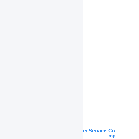
ブラックリスト
商品エイリアス
履歴
共通操作
機能一覧
インボイス制度対応
よくある質問
Help Center
Service
Co
mp