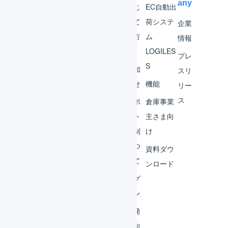
any
マー
はじ
EC自動出
チャ
めて
荷システ
企業
ント
の方
ム
情報
へ
LOGILES
オペ
プレ
S
レー
お知
スリ
ター
らせ
機能
リー
ス
外部
サポ
倉庫事業
サー
ート
主さま向
ビス
体制
け
連携
につ
資料ダウ
いて
運用
ンロード
アイ
ログ
デア
イン
集
開発
よく
者向