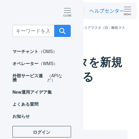
MENU
ホーム
マーチャント
マスタ
エリアマスタ（旧：離島マス
Search
タ）
エリアマスタを新規登録する
for:
マーチャント
（OMS）
エリアマスタを新規
オペレーター
（WMS）
登録する
外部サービス連
（APIな
携
ど）
New
運用アイデア集
よくある質問
お知らせ
ログイン