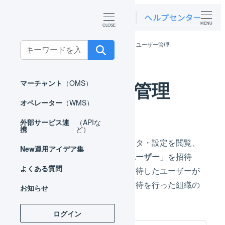
MENU
ホーム
マーチャント
共通操作
ユーザー管理
Search
for:
ユーザー管理
マーチャント
（OMS）
オペレーター
（WMS）
外部サービス連
（APIな
携
ど）
組織の受注、在庫、その他マスタ・設定を閲覧、
New
運用アイデア集
登録、編集、削除するには「
ユーザー
」を招待
よくある質問
し、認証情報を登録します。招待したユーザーが
操作できるようになるのは、招待を行った組織の
お知らせ
情報のみです。
ログイン