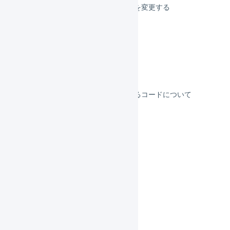
プロフィール／ログイン情報を変更する
ログアウトする
2要素認証
別の組織に切り替える
各種申請
システムにより自動発番されるコードについて
サポートしているブラウザ
機能一覧
インボイス制度対応
よくある質問