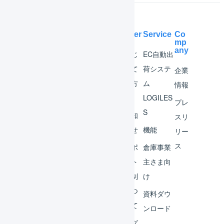
Help Center
Service
Co
mp
any
マー
はじ
EC自動出
チャ
めて
荷システ
企業
ント
の方
ム
情報
へ
LOGILES
オペ
プレ
S
レー
お知
スリ
ター
らせ
機能
リー
ス
外部
サポ
倉庫事業
サー
ート
主さま向
ビス
体制
け
連携
につ
資料ダウ
いて
運用
ンロード
アイ
ログ