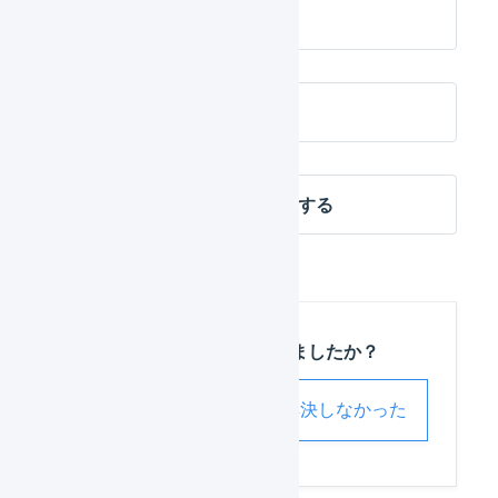
ユーザーを招待する
ユーザーを削除する
接続元のIPアドレスを制限する
この記事は役に立ちましたか？
解決した
解決しなかった