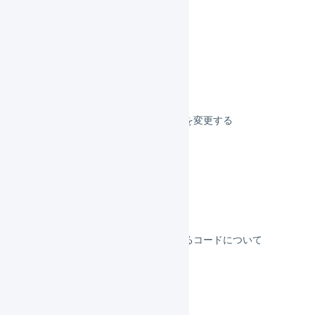
検索条件を保存する
相対的な日付を指定する
組織の設定を設定／編集する
ユーザー管理
プロフィール／ログイン情報を変更する
ログアウトする
2要素認証
別の組織に切り替える
各種申請
システムにより自動発番されるコードについて
サポートしているブラウザ
機能一覧
インボイス制度対応