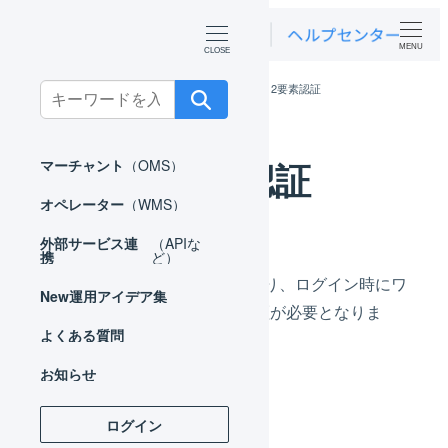
MENU
ホーム
マーチャント
共通操作
2要素認証
Search
for:
2要素認証
マーチャント
（OMS）
オペレーター
（WMS）
外部サービス連
（APIな
携
ど）
2要素認証を設定することにより、ログイン時にワ
New
運用アイデア集
ンタイムパスワードによる認証が必要となりま
よくある質問
す。
お知らせ
ログイン
機能について