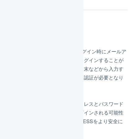
概要
2要素認証を有効にすると、ログイン時にメールア
ドレスとパスワードだけではログインすることが
できず、お手持ちのモバイル端末などから入力す
るワンタイムパスワードによる認証が必要となり
ます。
これにより、万が一メールアドレスとパスワード
の情報が漏洩しても、不正ログインされる可能性
をおさえることができ、LOGILESSをより安全に
ご利用できます。