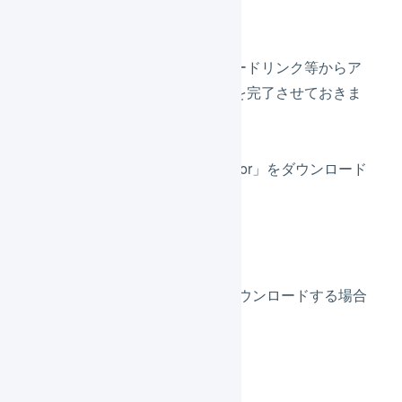
す。
事前に次のダウンロードリンク等からア
プリのインストールを完了させておきま
す。
「Google Authenticator」をダウンロード
する場合
iOSをお使いの方
Androidをお使いの方
「Twilio Authy」をダウンロードする場合
iOSをお使いの方
Androidをお使いの方