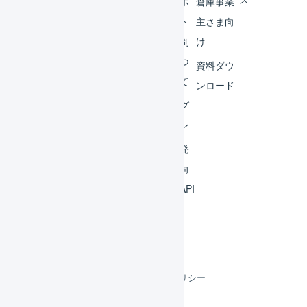
外部
サポ
倉庫事業
サー
ート
主さま向
ビス
体制
け
連携
につ
資料ダウ
いて
運用
ンロード
アイ
ログ
デア
イン
集
開発
よく
者向
ある
けAPI
質問
利用規約
プライバシーポリシー
クッキーポリシー