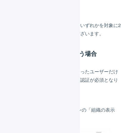
設定方法
「ユーザーごと」か「組織」のいずれかを対象に2
要素認証の設定を行う方法がございます。
ユーザーごとで設定を行う場合
ユーザーごととは以下設定を行ったユーザーだけ
がワンタイムパスワードによる認証が必須となり
ます。
メインナビゲーションの「組織の表示
名」を押します。