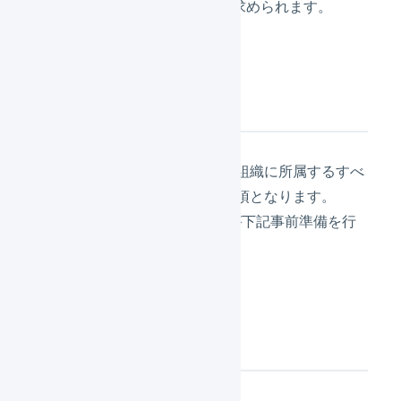
ペレーターCでも2要素認証を求められます。
注意事項
2要素認証の設定を行う場合は組織に所属するすべ
てのユーザーが2要素認証が必須となります。
その場合はすべてのユーザーが下記事前準備を行
う必要があります。
操作方法