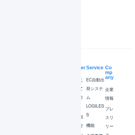
よくある質問
Help Center
Service
Co
mp
any
マー
はじ
EC自動出
チャ
めて
荷システ
企業
ント
の方
ム
情報
へ
LOGILES
オペ
プレ
S
レー
お知
スリ
ター
らせ
機能
リー
ス