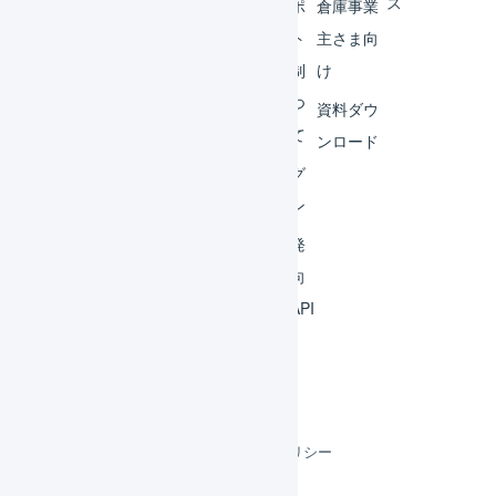
ス
外部
サポ
倉庫事業
サー
ート
主さま向
ビス
体制
け
連携
につ
資料ダウ
いて
運用
ンロード
アイ
ログ
デア
イン
集
開発
よく
者向
ある
けAPI
質問
利用規約
プライバシーポリシー
クッキーポリシー