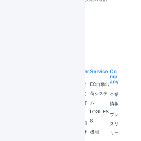
よくある質問
Help Center
Service
Co
mp
any
マー
はじ
EC自動出
チャ
めて
荷システ
企業
ント
の方
ム
情報
へ
LOGILES
オペ
プレ
S
レー
お知
スリ
ター
らせ
機能
リー