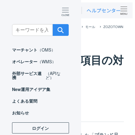
MENU
ホーム
外部サービス連携（APIなど）
モール
ZOZOTOWN
Search
ZOZOTOWN 項目の対応
for:
マーチャント
（OMS）
ZOZOTOWN 項目の対
オペレーター
（WMS）
応
外部サービス連
（APIな
携
ど）
New
運用アイデア集
よくある質問
商品コード
お知らせ
ログイン
ZOZOTOWNの管理画面で登録した「
ブランド品