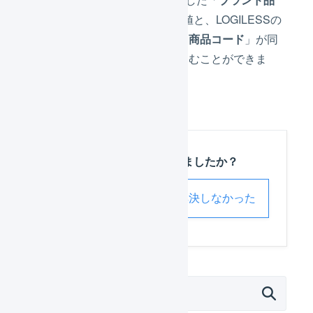
番
」と「
CS品番
」が結合した値と、LOGILESSの
商品マスタに登録されている「
商品コード
」が同
一であれば、受注情報を取り込むことができま
す。
この記事は役に立ちましたか？
解決した
解決しなかった