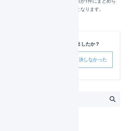
この時点で、出荷伝票が1件にまとめら
れ、出荷可能な状態となります。
この記事は役に立ちましたか？
解決した
解決しなかった
外部サービス連携（APIなど）
モール