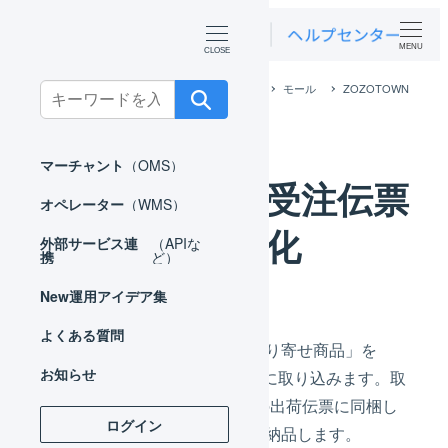
MENU
ホーム
外部サービス連携（APIなど）
モール
ZOZOTOWN
Search
ZOZOTOWN 受注伝票の有効化
for:
マーチャント
（OMS）
ZOZOTOWN 受注伝票
オペレーター
（WMS）
の有効化
外部サービス連
（APIな
携
ど）
New
運用アイデア集
よくある質問
ZOZOTOWNで販売された「取り寄せ商品」を
お知らせ
LOGILESSにAPI経由で自動的に取り込みます。取
り込まれた受注情報をひとつの出荷伝票に同梱し
ログイン
て、ZOZOTOWN指定の倉庫に納品します。