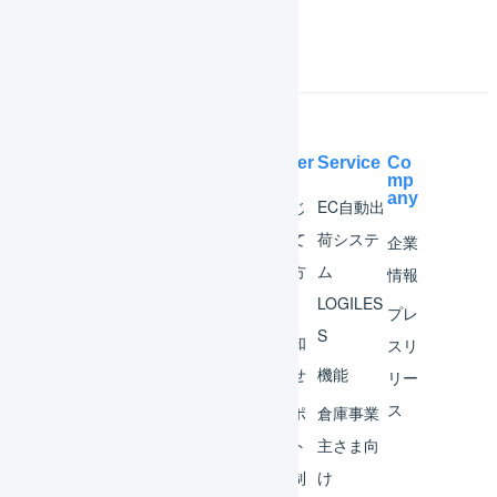
Help Center
Service
Co
mp
any
マー
はじ
EC自動出
チャ
めて
荷システ
企業
ント
の方
ム
情報
へ
LOGILES
オペ
プレ
S
レー
お知
スリ
ター
らせ
機能
リー
ス
外部
サポ
倉庫事業
サー
ート
主さま向
ビス
体制
け