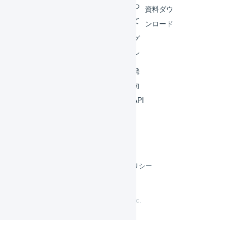
連携
につ
資料ダウ
いて
運用
ンロード
アイ
ログ
デア
イン
集
開発
よく
者向
ある
けAPI
質問
利用規約
プライバシーポリシー
クッキーポリシー
©
LOGILESS Inc.