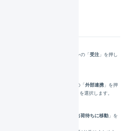
操作方法
メインナビゲーションの「
受注
」を押し
ます。
サブナビゲーションの「
外部連携
」を押
し、「
ZOZOTOWN
」を選択します。
「
引当済み
」行で「
出荷待ちに移動
」を
押します。