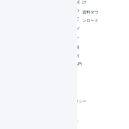
ビス
体制
け
連携
につ
資料ダウ
いて
運用
ンロード
アイ
ログ
デア
イン
集
開発
よく
者向
ある
けAPI
質問
利用規約
プライバシーポリシー
クッキーポリシー
©
LOGILESS Inc.