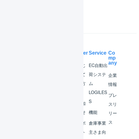
よくある質問
Help Center
Service
Co
mp
any
マー
はじ
EC自動出
チャ
めて
荷システ
企業
ント
の方
ム
情報
へ
LOGILES
オペ
プレ
S
レー
お知
スリ
ター
らせ
機能
リー
ス
外部
サポ
倉庫事業
サー
ート
主さま向