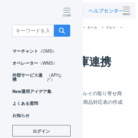
MENU
ホーム
外部サービス連携（APIなど）
モール
マルイ
Search
マルイ 在庫連携
for:
マーチャント
（OMS）
マルイ 在庫連携
オペレーター
（WMS）
外部サービス連
（APIな
携
ど）
New
運用アイデア集
LOGILESSの在庫レポートをマルイの取り寄せ商
品として送信するには、事前に商品対応表の作成
よくある質問
が必要です。
お知らせ
ログイン