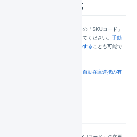
商品対応表の作成
「店舗の商品コード」にマルイの「SKUコード」
を入力し、商品対応表を作成してください。
手動
で登録する
か、
CSVで一括登録する
ことも可能で
す。
商品対応表の作成をしたあと、
自動在庫連携の有
効・無効を設定
します。
定期的な処理
新しい商品の登録、または「SKUコード」の変更