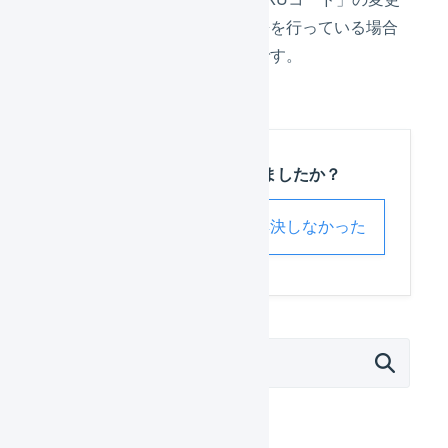
があった場合で、かつ在庫連携を行っている場合
は、商品対応表の更新が必要です。
この記事は役に立ちましたか？
解決した
解決しなかった
外部サービス連携（APIなど）