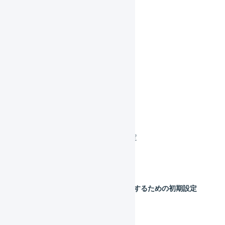
MAGASEEK
ZOZOTOWN
NETSEA
メルカリShops
Yahoo!ショッピング
LINEギフト
LINEギフト 店舗の作成
LINEギフト 店舗の連携設定
LINEギフト APIで連携
LINEギフト CSVで連携
LINEギフト CSVで連携するための初期設定
LINEギフト 項目の対応
楽天市場