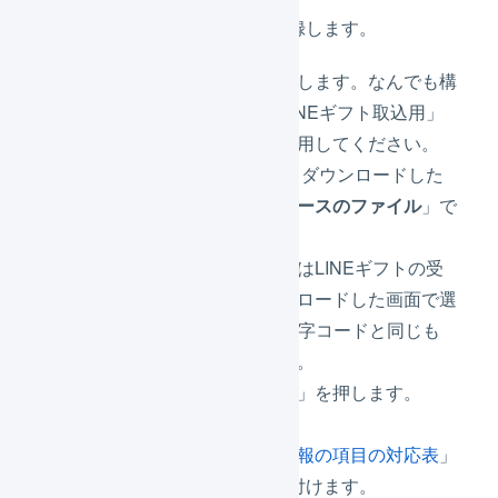
インポート形式を登録します。
「名前」を入力します。なんでも構
いません。「LINEギフト取込用」
などの名前を使用してください。
LINEギフトからダウンロードした
ファイルを「
ベースのファイル
」で
選択します。
「文字コード」はLINEギフトの受
注情報をダウンロードした画面で選
択したCSVの文字コードと同じも
のを選択します。
「
アップロード
」を押します。
「
LINEギフト 受注情報の項目の対応表
」
を参考に項目を関連付けます。