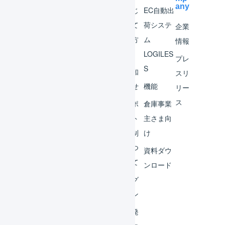
any
マー
はじ
EC自動出
チャ
めて
荷システ
企業
ント
の方
ム
情報
へ
LOGILES
オペ
プレ
S
レー
お知
スリ
ター
らせ
機能
リー
ス
外部
サポ
倉庫事業
サー
ート
主さま向
ビス
体制
け
連携
につ
資料ダウ
いて
運用
ンロード
アイ
ログ
デア
イン
集
開発