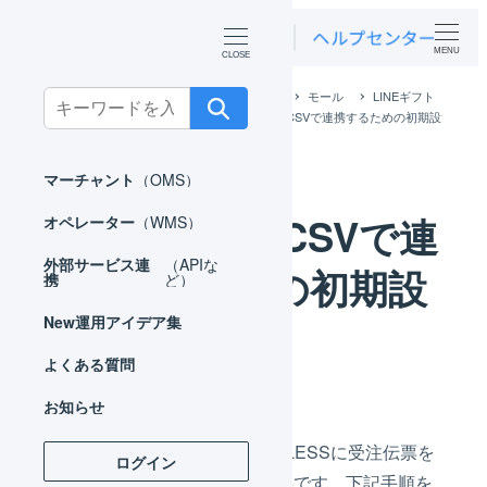
MENU
ホーム
外部サービス連携（APIなど）
モール
LINEギフト
Search
LINEギフト CSVで連携
LINEギフト CSVで連携するための初期設
for:
定
マーチャント
（OMS）
LINEギフト CSVで連
オペレーター
（WMS）
外部サービス連
（APIな
携するための初期設
携
ど）
定
New
運用アイデア集
よくある質問
お知らせ
はじめてLINEギフトからLOGILESSに受注伝票を
ログイン
取り込む場合、初期設定が必要です。下記手順を