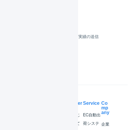
決済
その他のプラットフォーム
顧客対応
受注伝票の取込／在庫連携／出荷実績の送信
よくある質問
Help Center
Service
Co
mp
any
マー
はじ
EC自動出
チャ
めて
荷システ
企業