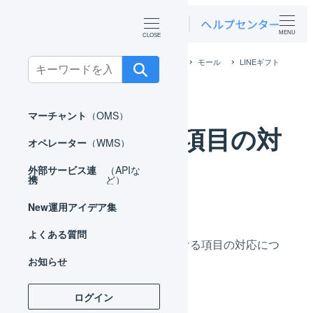
MENU
ホーム
外部サービス連携（APIなど）
モール
LINEギフト
Search
LINEギフト 項目の対応
for:
マーチャント
（OMS）
LINEギフト 項目の対
オペレーター
（WMS）
応
外部サービス連
（APIな
携
ど）
New
運用アイデア集
よくある質問
LINEギフトとLOGILESSにおける項目の対応につ
お知らせ
いてご案内します。
ログイン