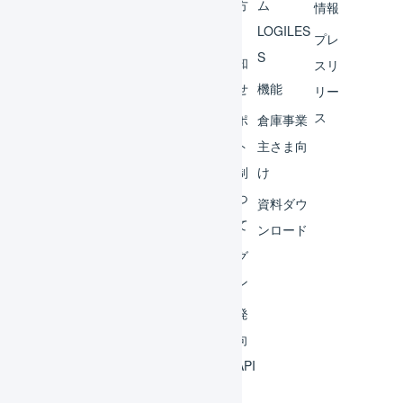
ント
の方
ム
情報
へ
LOGILES
オペ
プレ
S
レー
お知
スリ
ター
らせ
機能
リー
ス
外部
サポ
倉庫事業
サー
ート
主さま向
ビス
体制
け
連携
につ
資料ダウ
いて
運用
ンロード
アイ
ログ
デア
イン
集
開発
よく
者向
ある
けAPI
質問