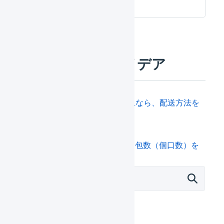
商品マスタを一括登録する
関連する運用アイデア
合計サイズ係数が「XXX」以上なら、配送方法を
「XXX」にする
商品サイズを設定し、自動で梱包数（個口数）を
設定する
販売施策