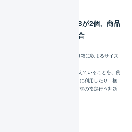
す。
商品Aが3個と、商品Bが2個、商品
Cが1個購入された場合
合計サイズ係数は「660」で、1箱に収まるサイズ
を超えています。
合計サイズ係数が「600」を越えていることを、例
えば配送方法の変更を行う判断に利用したり、梱
包数の変更を行ったり、梱包資材の指定行う判断
に利用することができます。