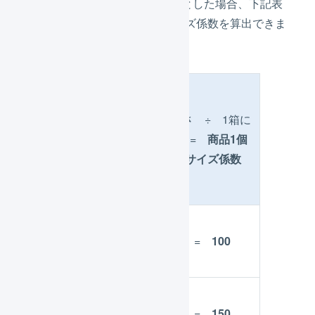
仮に、1箱の大きさを「
600
」とした場合、下記表
のように商品1個あたりのサイズ係数を算出できま
す。
1箱
に
1箱の大きさ ÷ 1箱に
商
入
入る個数 =
商品1個
品
る
あたりのサイズ係数
個
数
商
品
6
600 ÷ 6 =
100
A
商
品
4
600 ÷ 4 =
150