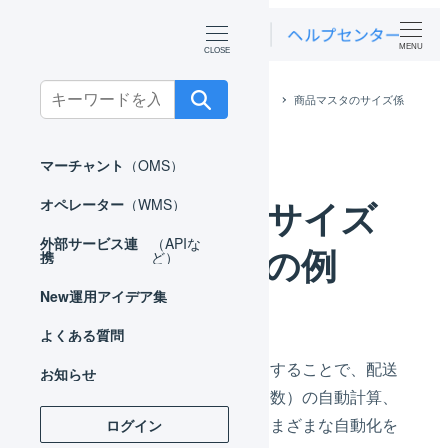
MENU
Search
ホーム
運用アイデア集
オペレーター
商品マスタのサイズ係
for:
数の決め方の例
マーチャント
（OMS）
商品マスタのサイズ
オペレーター
（WMS）
外部サービス連
（APIな
係数の決め方の例
携
ど）
New
運用アイデア集
よくある質問
商品マスタのサイズ係数を設定することで、配送
お知らせ
方法の自動変更や梱包数（個口数）の自動計算、
梱包資材の大きさの指定などさまざまな自動化を
ログイン