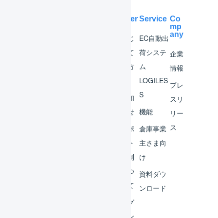
Help Center
Service
Co
mp
any
マー
はじ
EC自動出
チャ
めて
荷システ
企業
ント
の方
ム
情報
へ
LOGILES
オペ
プレ
S
レー
お知
スリ
ター
らせ
機能
リー
ス
外部
サポ
倉庫事業
サー
ート
主さま向
ビス
体制
け
連携
につ
資料ダウ
いて
運用
ンロード
アイ
ログ
デア
イン