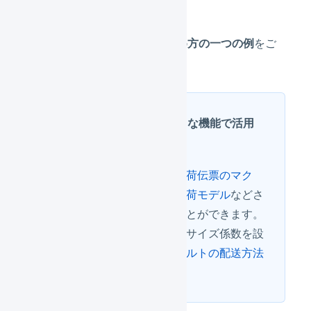
行うことができます。
商品マスタのサイズ係数の決め方の一つの例
をご
紹介します。
サイズ係数はさまざまな機能で活用
できます
デフォルトの配送方法
、
出荷伝票のマク
ロ
、
梱包資材ポリシー
、
出荷モデル
などさ
まざまな機能で利用することができます。
なお、商品マスタで商品のサイズ係数を設
定していない場合は
デフォルトの配送方法
で100として扱われます。