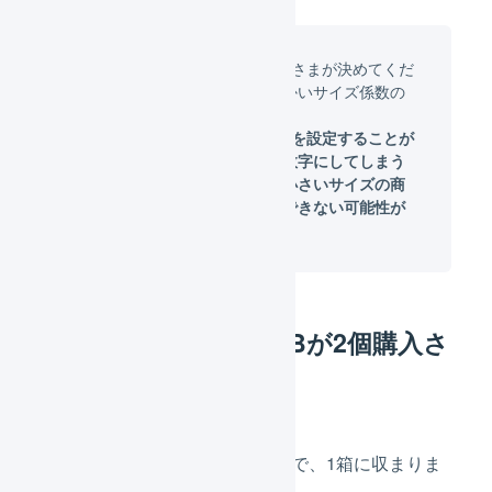
1箱の大きさの数字は、利用者さまが決めてくだ
さい。数字が大きいほど、細かいサイズ係数の
設定ができます。
サイズ係数は1より小さい数字を設定することが
できないので、あまり小さい数字にしてしまう
と今取り扱っている商品より小さいサイズの商
品が新しくできたときに対応できない可能性が
あります。
商品Aが3個と、商品Bが2個購入さ
れた場合
合計サイズ係数は「600」なので、1箱に収まりま