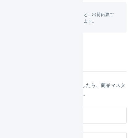
「
出荷伝票の詳細を確認する
」と、出荷伝票ご
との合計サイズ係数を閲覧できます。
操作方法
1商品ごとのサイズ係数を算出したら、商品マスタ
の「サイズ係数」を設定します。
商品マスタを編集する