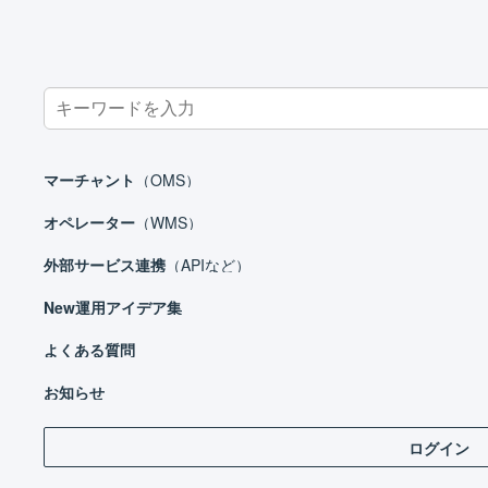
Search
for:
ホーム
マーチャント
共通操作
CSVファイルを一括登録する
マーチャント
（OMS）
オペレーター
（WMS）
外部サービス連携
（APIなど）
マーチャント
New
運用アイデア集
日々の運用
設定ガイド
よくある質問
CS
基本設定
お知らせ
自動処理
ログイン
日
受注処理