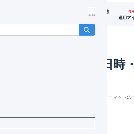
マーチャント
オペレーター
外部サービス連携
N
（OMS）
（WMS）
（APIなど）
運用ア
CSVファイルで日時・日付を指定する
CSVファイルで日時
Vによる一括登録機能を使用する際、使用できるフォーマットの
時を指定する