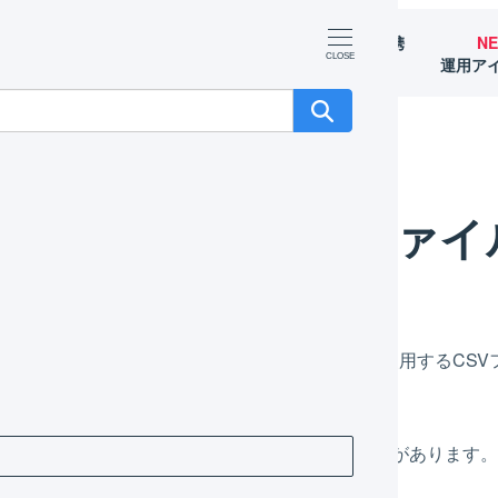
マーチャント
オペレーター
外部サービス連携
N
（OMS）
（WMS）
（APIなど）
運用ア
一括登録用ファイルを作成する
一括登録用ファイ
したインポート形式をもとに、一括登録のために使用するCSV
す。
ポート形式のダウンロード方法は以下の2パターンがあります。