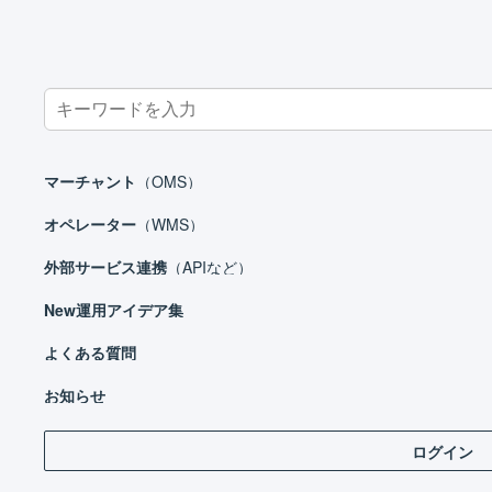
Search
for:
ホーム
マーチャント
共通操作
インポート形式を設定する
マーチャント
（OMS）
オペレーター
（WMS）
外部サービス連携
（APIなど）
マーチャント
New
運用アイデア集
日々の運用
設定ガイド
よくある質問
登録
きま
基本設定
お知らせ
自動処理
イン
ログイン
受注処理