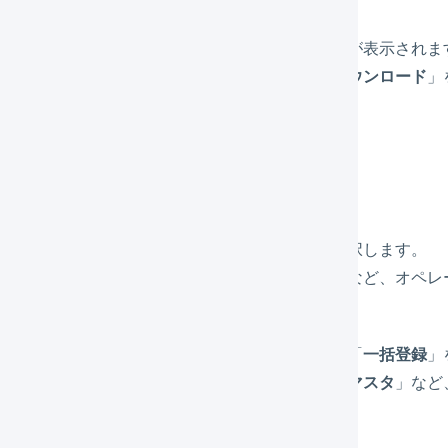
選択したデータに登録済みのインポート形式が表示されま
ある「
その他
」を押し、「
テンプレートをダウンロード
」
登録画面よりダウンロードする
一括登録を行いたい画面を左メニューより選択します。
（マーチャントであれば「
受注
」「
マスタ
」など、オペレ
一括登録を行いたい画面を選択後、画面上部「
一括登録
」
（マーチャントであれば「
受注伝票
」「
商品マスタ
」など
庫
」など）