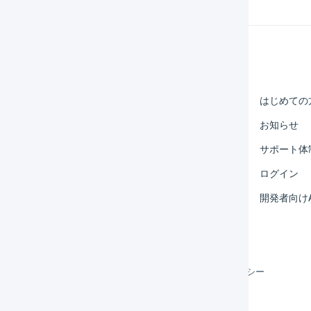
Help Center
マーチャント
はじめての
オペレーター
お知らせ
外部サービス連携
サポート体
運用アイデア集
ログイン
よくある質問
開発者向けA
利用規約
プライバシーポリシー
クッキーポリシー
©
LOGILESS Inc.