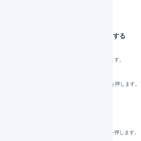
インポート形式の一覧画面からダウンロードする
一括登録画面からダウンロードする
ポート形式の一覧画面からダウンロードする
メインナビゲーションの「
組織設定
」を押します。
サブナビゲーションの「
CSVフォーマット
」を押します。
「
インポート形式
」を押します。
テンプレートをダウンロードしたいデータ名を押します。