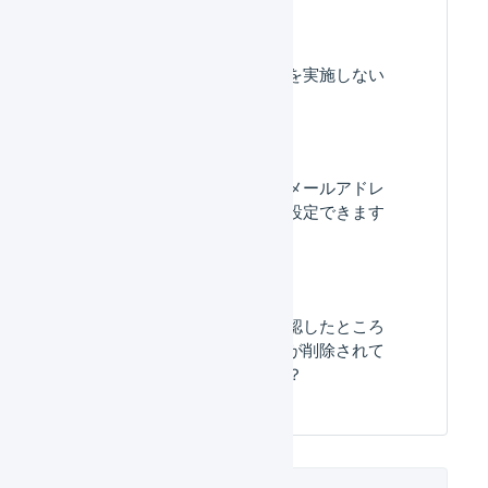
「メール送信者認証」を実施しない
場合どうなりますか？
メールが受け取れないメールアドレ
スを、メール送信者に設定できます
か？
メールが送信できず確認したところ
「メール送信者認証」が削除されて
いましたがなぜですか？