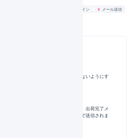
FAQ_Googleメール送信者ガイドライン
メール送信
受注伝票のメール配信
よくある質問
自動送信メールを送らないようにす
ることはできますか？
出荷伝票を分割した際、出荷完了メ
ールはどのタイミングで送信されま
すか？