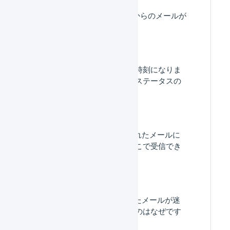
受注伝票 : LOGILESSからのメールが
送信されません。
メール送信の送信予定時刻になりま
したが、「処理待ち」ステータスの
ままです。
LOGILESSから送信されたメールに
返信があった場合、どこで受信でき
ますか。
LOGILESSから送信したメールが迷
惑メールに分類されるのはなぜです
か？