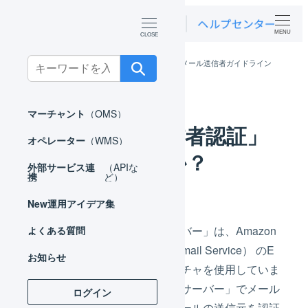
MENU
Search
ホーム
よくある質問
FAQ_Googleメール送信者ガイドライン
「メール送信者認証」とは何ですか？
for:
マーチャント
（OMS）
「メール送信者認証」
オペレーター
（WMS）
とは何ですか？
外部サービス連
（APIな
携
ど）
New
運用アイデア集
「ロジレスのメールサーバー」は、Amazon
よくある質問
SES（Amazon Simple Email Service） のE
お知らせ
メールインフラストラクチャを使用していま
す。「ロジレスのメールサーバー」でメール
ログイン
を配信するためには、メールの送信元を認証