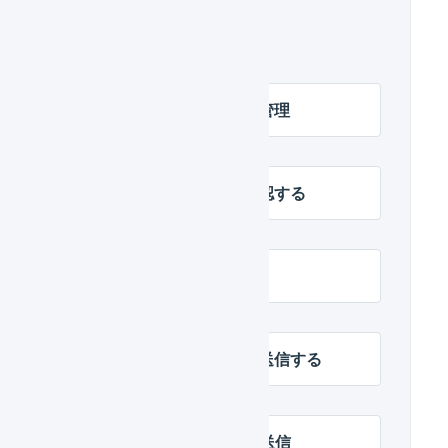
関連するヘルプ
メールテンプレートの管理
メールの送信履歴を確認する
メールを一括送信する
レビュー中のメールを送信する
LOGILESSでのメール送信