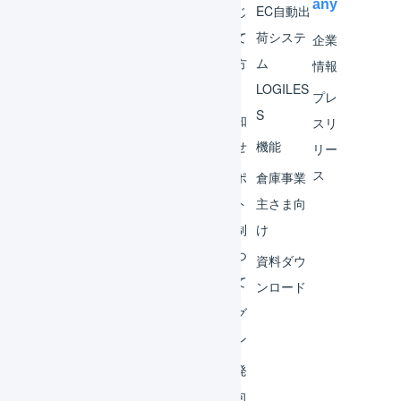
any
マー
はじ
EC自動出
チャ
めて
荷システ
企業
ント
の方
ム
情報
へ
LOGILES
オペ
プレ
S
レー
お知
スリ
ター
らせ
機能
リー
ス
外部
サポ
倉庫事業
サー
ート
主さま向
ビス
体制
け
連携
につ
資料ダウ
いて
運用
ンロード
アイ
ログ
デア
イン
集
開発
よく
者向