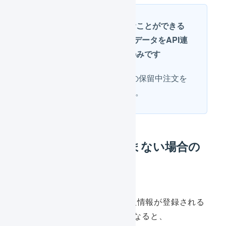
保留中注文を取り込むことができる
のは、Shopifyの注文データをAPI連
携で取り込んだときのみです
CSV連携の場合、Shopifyの保留中注文を
取り込むことはできません。
保留中注文を取り込まない場合の
流れ
AnyGiftで受取者の個人情報が登録される
などして本注文状態になると、