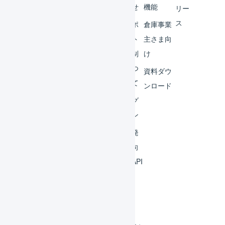
ター
らせ
機能
リー
ス
外部
サポ
倉庫事業
サー
ート
主さま向
ビス
体制
け
連携
につ
資料ダウ
いて
運用
ンロード
アイ
ログ
デア
イン
集
開発
よく
者向
ある
けAPI
質問