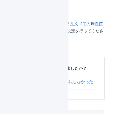
を取り込む
Shopifyの連携設定画面にて、「
注文メモの属性値
（note_attributes）を利用
」の設定を行ってくださ
い。
この記事は役に立ちましたか？
解決した
解決しなかった