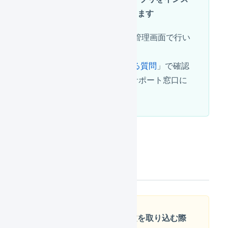
トールする必要があります
AnyGiftの設定はShopifyの管理画面で行い
ます。
不明点は「
AnyGift よくある質問
」で確認
するか、もしくはAnyGiftサポート窓口に
お問い合わせください。
機能について
ソーシャルギフト注文を取り込む際