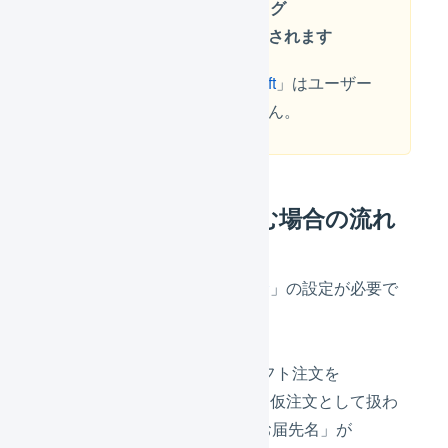
に自動で受注伝票のタグ
「social_gift」が追加されます
受注伝票のタグ「
social_gift
」はユーザー
側で追加、削除はできません。
保留中注文を取り込む場合の流れ
事前に「
保留中注文を取り込む
」の設定が必要で
す。
AnyGiftのソーシャルギフト注文を
LOGILESSに取り込むと仮注文として扱わ
れ、「購入者名」と「お届先名」が