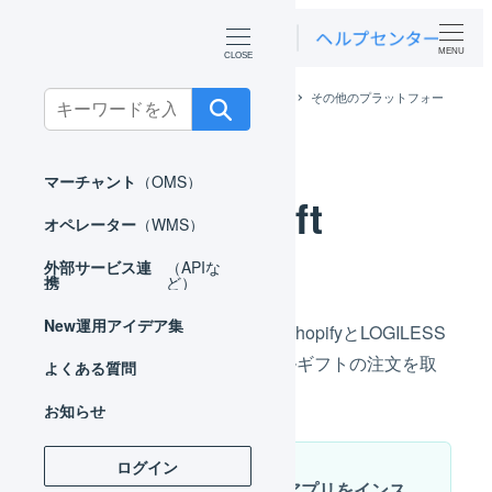
MENU
ホーム
外部サービス連携（APIなど）
その他のプラットフォー
Search
ム
AnyGift
for:
マーチャント
（OMS）
AnyGift
オペレーター
（WMS）
外部サービス連
（APIな
携
ど）
New
運用アイデア集
AnyGiftがインストールされたShopifyとLOGILESS
を連携することで、ソーシャルギフトの注文を取
よくある質問
り込むことができます。
お知らせ
ログイン
ShopifyにAnyGiftのアプリをインス