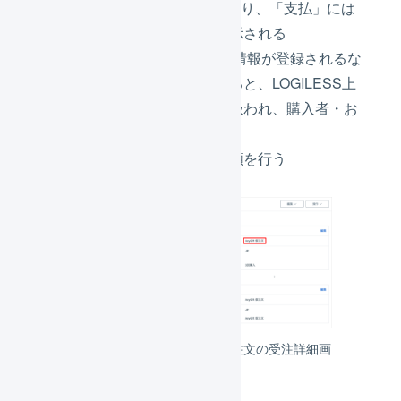
「
AnyGift 仮注文
」となり、「支払」には
「
注文確認待ち
」と表示される
AnyGiftで受取者の個人情報が登録されるな
どして本注文状態になると、LOGILESS上
でも通常の受注として扱われ、購入者・お
届先情報が登録される
通常の受注・出荷の手順を行う
AnyGiftのソーシャルギフト注文の受注詳細画
面（仮注文）