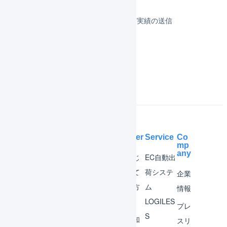
顧客対応
受注伝票の取込／在庫連携／出荷実績の送信
よくある質問
Help Center
Service
Co
mp
any
マー
はじ
EC自動出
チャ
めて
荷システ
企業
ント
の方
ム
情報
へ
LOGILES
オペ
プレ
S
レー
お知
スリ