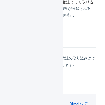
LOGILESS上に通常の受注として取り込
まれ
、購入者・お届先情報が登録される
通常の受注・出荷の手順を行う
注意事項
デジタルギフトの場合、受注の取り込みはで
きますが確認待ちに止まります。
無形商材の対応方法については、「
Shopify：デ