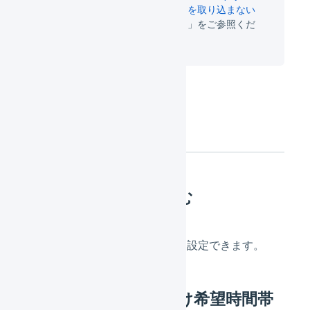
ジタルコンテンツ（無形商材）を取り込まない
ようにすることはできますか？
」をご参照くだ
さい。
操作方法
保留中注文を取り込む
ShopifyのAPI連携設定画面
にて設定できます。
お届け希望日、お届け希望時間帯