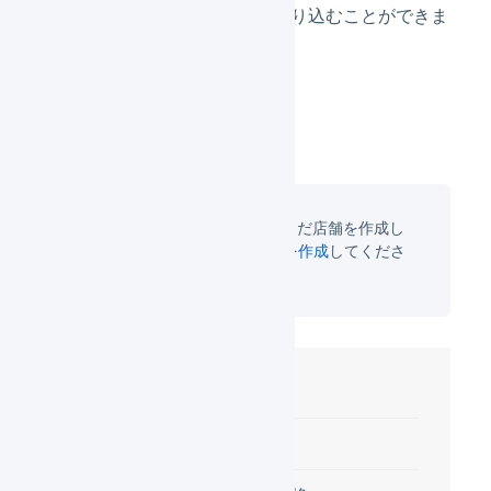
払方法の受注はAPI、CSVで取り込むことができま
せん。
先に店舗の作成が必要です。まだ店舗を作成し
ていない場合は
Qoo10の店舗を作成
してくださ
い。
目次
連携の設定