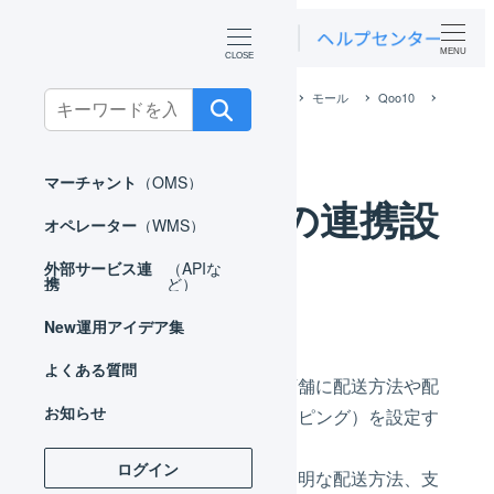
MENU
ホーム
外部サービス連携（APIなど）
モール
Qoo10
Search
Qoo10 店舗の連携設定
for:
マーチャント
（OMS）
Qoo10 店舗の連携設
オペレーター
（WMS）
定
外部サービス連
（APIな
携
ど）
New
運用アイデア集
よくある質問
店舗の連携設定は、作成した店舗に配送方法や配
お知らせ
送希望時間帯などの置換（マッピング）を設定す
る作業です。
ログイン
マッピングが不足した場合、不明な配送方法、支