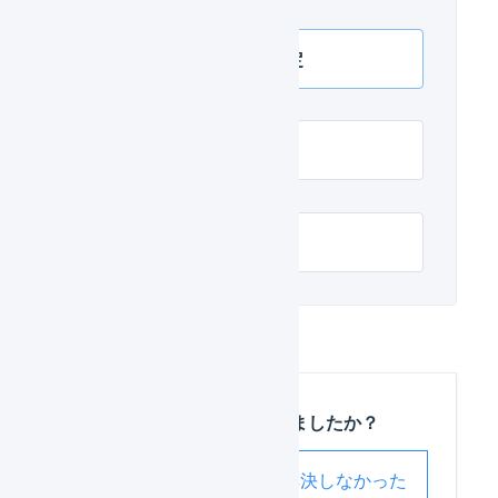
Qoo10 店舗の連携設定
Qoo10 APIで連携
Qoo10 項目の対応
この記事は役に立ちましたか？
解決した
解決しなかった