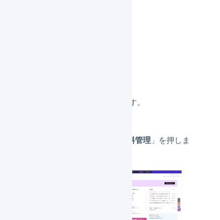
1. 配送方法の置換
必須設定です。
QSM
にログインします。
「
商品管理
」の「
送料管理
」を押しま
す。