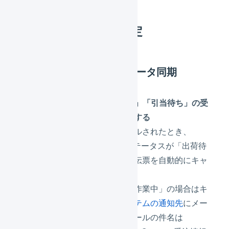
3.
出荷通知の詳細設定
プラットフォームとのデータ同期
LOGILESSで「出荷待ち」「引当待ち」の受
注伝票もキャンセル連動する
Qoo10で注文がキャンセルされたとき、
LOGILESSの受注伝票ステータスが「出荷待
ち」「引当待ち」の受注伝票を自動的にキャ
ンセルします。
受注伝票ステータスが「作業中」の場合はキ
ャンセルはされず、
システムの通知先
にメー
ルでお知らせします。メールの件名は