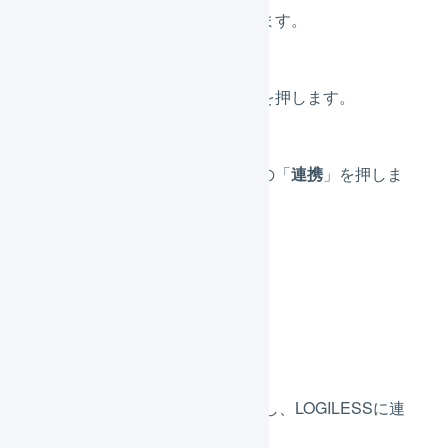
「
組織設定
」を押します。
Qoo10の「店舗名」を押します。
サブナビゲーションの「
連携
」を押しま
す。
配送方法の置換
配送希望時間帯の置換
出荷通知の詳細設定
上記3つをそれぞれ正しく設定し、LOGILESSに連
携させます。