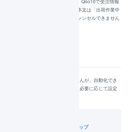
「【LOGILESS】【重要】Qoo10で受注情報
の確認が必要です」で、本文は「出荷作業中
に移動したため、自動キャンセルできません
でした。」です。
次の設定
設定が必須のものではありませんが、自動化でき
る便利な設定が複数あります。必要に応じて設定
してください。
このページに関連するステップ