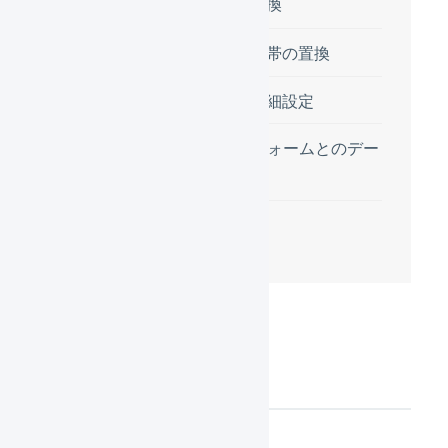
1. 配送方法の置換
2. 配送希望時間帯の置換
3. 出荷通知の詳細設定
プラットフォームとのデー
タ同期
次の設定
連携の設定