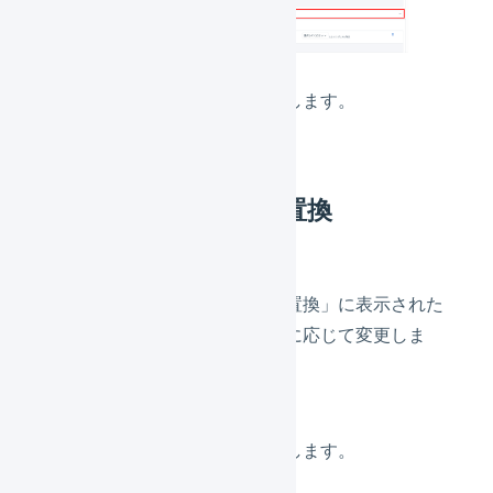
「
設定を保存
」を押します。
2. 配送希望時間帯の置換
「配送希望時間帯の置換」に表示された
設定を確認し、必要に応じて変更しま
す。
「
設定を保存
」を押します。