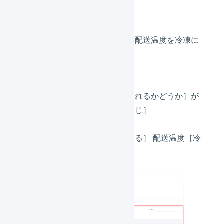
2つ目
冷凍の商品が含まれる場合に、配送温度を冷凍に
変更します。
条件
［冷凍の商品が含まれるかどうか］が
条件［はい］［と同じ］
自動処理
［配送温度を変更する］ 配送温度［冷
凍］