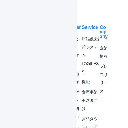
Help Center
Service
Co
mp
any
マー
はじ
EC自動出
チャ
めて
荷システ
企業
ント
の方
ム
情報
へ
LOGILES
オペ
プレ
S
レー
お知
スリ
ター
らせ
機能
リー
ス
外部
サポ
倉庫事業
サー
ート
主さま向
ビス
体制
け
連携
につ
資料ダウ
いて
運用
ンロード