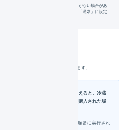
店舗によっては配送温度の設定がない場合があ
ります。その場合、配送温度は「通常」に設定
されています。
出荷伝票のマクロ
出荷伝票のマクロを2つ登録します。
マクロの順番を入れ替えると、冷蔵
と冷凍の商品が同時に購入された場
合の結果が変わります
出荷伝票のマクロは上から順番に実行され