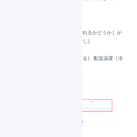
変更します。
条件
［冷蔵の商品が含まれるかどうか］が
条件［はい］［と同じ］
自動処理
［配送温度を変更する］ 配送温度［冷
蔵］