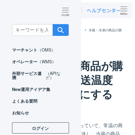
MENU
Search
ホーム
運用アイデア集
オペレーター
冷蔵・冷凍の商品が購
for:
入されたら配送温度を冷蔵・冷凍にする
マーチャント
（OMS）
冷蔵・冷凍の商品が購
オペレーター
（WMS）
外部サービス連
（APIな
入されたら配送温度
携
ど）
を冷蔵・冷凍にする
New
運用アイデア集
よくある質問
お知らせ
3温度帯すべての商品を取り扱っていて、常温の商
ログイン
品が購入された場合は常温で発送し、冷蔵の商品