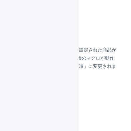
明細行
常温の商品
冷凍の商品
商品マスタの温度管理が冷凍に設定された商品が
含まれるので、2つ目の出荷伝票のマクロが動作
し、出荷伝票の配送温度が「冷凍」に変更されま
す。
出荷伝票の例5
明細行
常温の商品