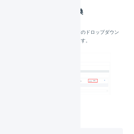
店舗の配送方法の置換
店舗の
連携の設定
で、配送温度のドロップダウン
メニューを「通常」に設定します。