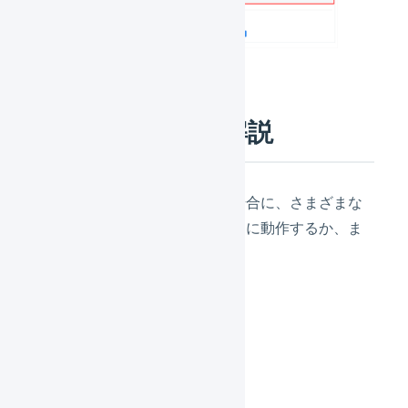
実際の動作例と解説
設定内容のとおりに設定した場合に、さまざまな
出荷伝票の例に対してどのように動作するか、ま
た、その理由を説明します。
出荷伝票の例1
明細行