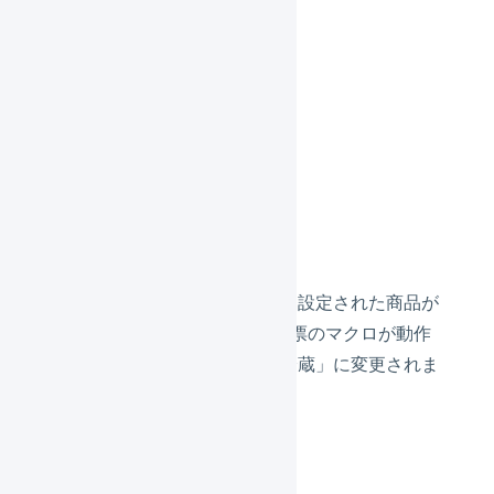
す。
出荷伝票の例3
明細行
常温の商品
冷蔵の商品
商品マスタの温度管理が冷蔵に設定された商品が
含まれるので、1つ目の出荷伝票のマクロが動作
し、出荷伝票の配送温度が「冷蔵」に変更されま
す。
出荷伝票の例4