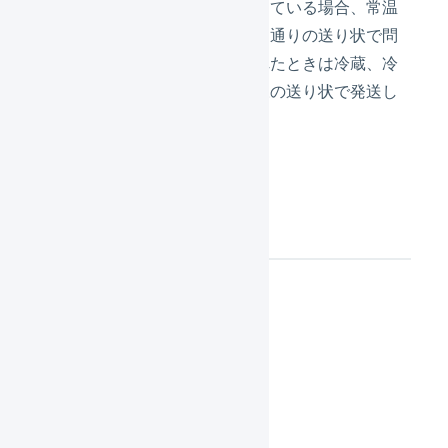
温度帯の異なる商品を取り扱っている場合、常温
の商品が購入されたときは通常通りの送り状で問
題ないが、冷蔵商品が購入されたときは冷蔵、冷
凍商品が購入されたときは冷凍の送り状で発送し
ます。
利用する機能
商品マスタ
店舗
の配送方法の置換
出荷伝票のマクロ