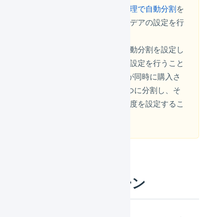
設定の
商品マスタの温度管理で自動分割
を
設定した上でこの運用アイデアの設定を行
ってください。
商品マスタの温度管理で自動分割を設定し
た上でこの運用アイデアの設定を行うこと
で、3温度帯すべての商品が同時に購入さ
れた場合に、出荷伝票を3つに分割し、そ
れぞれの出荷伝票の配送温度を設定するこ
とができます。
具体的な利用シーン