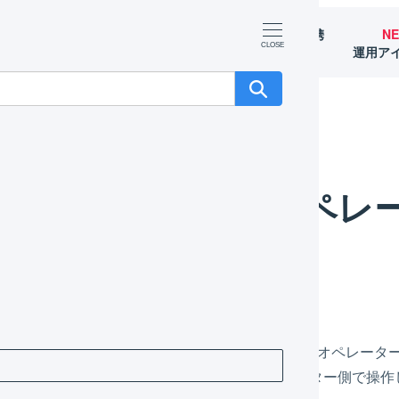
マーチャント
オペレーター
外部サービス連携
N
（OMS）
（WMS）
（APIなど）
運用ア
ターの出荷伝票詳細画面を切り替える
マーチャントとオペレ
画面を切り替える
自社出荷など、1つのユーザーがマーチャントとオペレータ
面からオペレーターの画面を表示してオペレーター側で操作