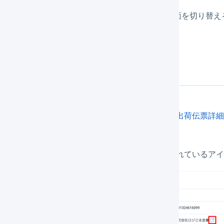
マーチャントとオペレーターの出荷伝票詳細画面を切り替え
操作方法
マーチャントもしくはオペレーターで
出荷伝票詳細
「出荷元倉庫」の倉庫名の右に表示されているアイ