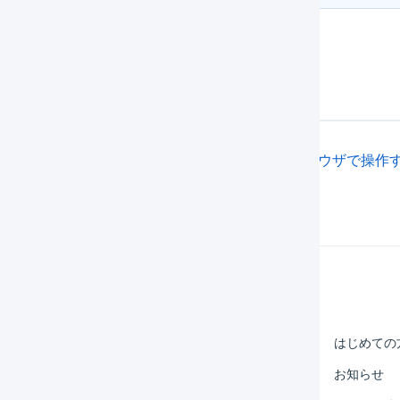
関連する運用アイデア
マーチャントとオペレーターを同時に1つのブラウザで操作
Help Center
マーチャント
はじめての
オペレーター
お知らせ