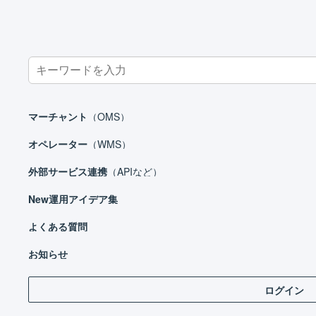
Search
for:
ホーム
運用アイデア集
オペレーター
マーチャントとオペレー
マーチャント
（OMS）
オペレーター
（WMS）
外部サービス連携
（APIなど）
New
運用アイデア集
販売施策
よくある質問
仕入
お知らせ
保管
ログイン
受注処理