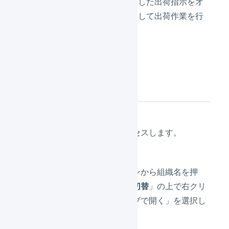
したり、マーチャント側で登録した出荷指示をオ
ペレーター側で出荷作業中に移して出荷作業を行
います。
操作方法
マーチャントにアクセスします。
メインナビゲーションから組織名を押
し、「
ほかの組織に切替
」の上で右クリ
ックして「新しいタブで開く」を選択し
ます。