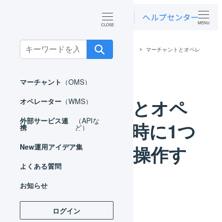
MENU
Search
ホーム
運用アイデア集
オペレーター
マーチャントとオペレ
for:
ーターを同時に1つのブラウザで操作する
マーチャント
（OMS）
マーチャントとオペ
オペレーター
（WMS）
外部サービス連
（APIな
レーターを同時に1つ
携
ど）
のブラウザで操作す
New
運用アイデア集
よくある質問
る
お知らせ
ログイン