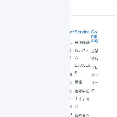
Help Center
Service
Co
mp
any
マー
はじ
EC自動出
チャ
めて
荷システ
企業
ント
の方
ム
情報
へ
LOGILES
オペ
プレ
S
レー
お知
スリ
ター
らせ
機能
リー
ス
外部
サポ
倉庫事業
サー
ート
主さま向
ビス
体制
け
連携
につ
資料ダウ