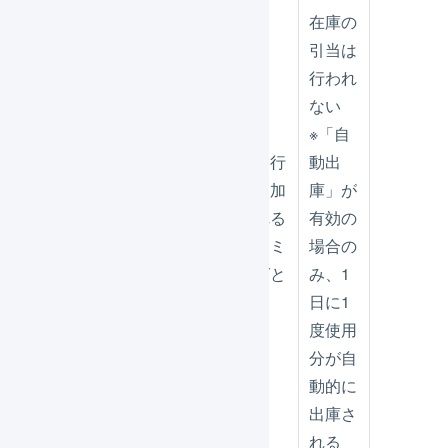
在庫の
引当は
行われ
ない
※「自
明細行
明細行
動出
が追加
が追加
庫」が
在庫の
される
される
有効の
引当
タイミ
タイミ
場合の
ングと
ングと
み、1
同じ
同じ
日に1
度使用
分が自
動的に
出庫さ
れる