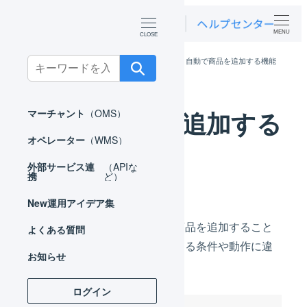
MENU
ホーム
マーチャント
自動処理
自動で商品を追加する機能
Search
for:
自動で商品を追加する
マーチャント
（OMS）
オペレーター
（WMS）
機能
外部サービス連
（APIな
携
ど）
New
運用アイデア集
複数の機能で、商品マスタの商品を追加すること
よくある質問
ができます。それぞれ使用できる条件や動作に違
お知らせ
いがあります。
ログイン