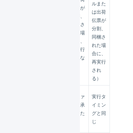
グ
ルまた
ルまた
伝票が
は出荷
は出荷
分割、
伝票が
伝票が
同梱さ
分割、
分割、
れた場
同梱さ
同梱さ
合に、
れた場
れた場
再実行
合に、
合に、
されな
再実行
再実行
い）
されな
され
い）
る）
明細行
実行タ
オファ
実行タ
が追加
イミン
ーを承
イミン
される
グと同
認した
グと同
タイミ
じ
とき
じ
ング