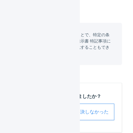
受注伝票のマクロ
を利用することで、特定の条
件に一致した場合だけ「出荷指示書 特記事項に
追記する」という対応を自動化することもでき
ます。
この記事は役に立ちましたか？
解決した
解決しなかった