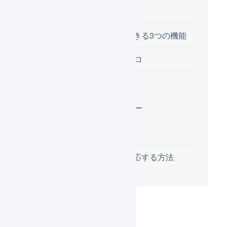
目次
自動で商品を追加できる3つの機能
受注伝票のマクロ
オファー
梱包資材ポリシー
動作の違い
商品を追加せずに対応する方法