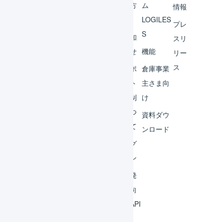
ント
の方
ム
情報
へ
LOGILES
オペ
プレ
S
レー
お知
スリ
ター
らせ
機能
リー
ス
外部
サポ
倉庫事業
サー
ート
主さま向
ビス
体制
け
連携
につ
資料ダウ
いて
運用
ンロード
アイ
ログ
デア
イン
集
開発
よく
者向
ある
けAPI
質問