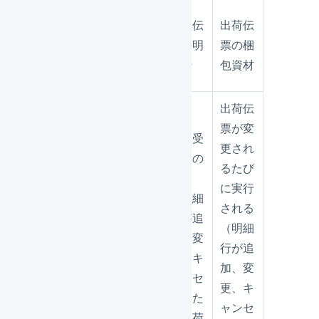
商品が
受注伝
受注伝
出荷伝
追加さ
票の明
票の明
票の梱
れる場
細行
細行
包資材
所
新規受
出荷伝
付時、
票が変
新規受
受注確
更され
付時の
定時の
るたび
み
実行の
に実行
（明細
み
される
行が追
（明細
（明細
加、変
行が追
行が追
更、キ
加、変
加、変
ャンセ
実行タ
更、キ
更、キ
ルまた
イミン
ャンセ
ャンセ
は出荷