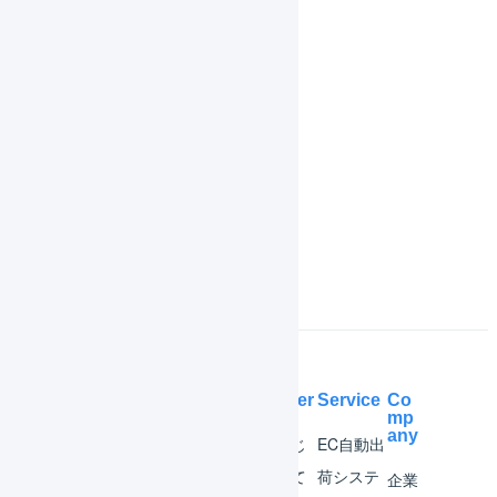
履歴
共通操作
機能一覧
インボイス制度対応
よくある質問
Help Center
Service
Co
mp
any
マー
はじ
EC自動出
チャ
めて
荷システ
企業