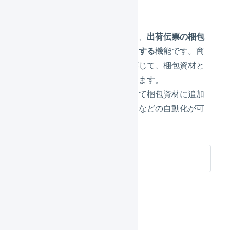
梱包資材ポリシー
出荷伝票や商品の条件によって、
出荷伝票の梱包
資材に商品マスタの商品を追加する
機能です。商
品の購入数量やサイズなどに応じて、梱包資材と
して商品を追加することができます。
例えば、商品の購入数量に応じて梱包資材に追加
する段ボールの種類を変更するなどの自動化が可
能です。
梱包資材ポリシー
動作の違い