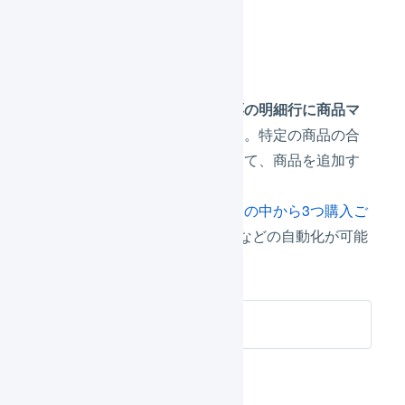
オファー
商品の条件によって、
受注伝票の明細行に商品マ
スタの商品を追加する
機能です。特定の商品の合
計購入数量や商品合計金額応じて、商品を追加す
ることができます。
例えば、
キャンペーン対象商品の中から3つ購入ご
とにプレゼントを1つ追加する
などの自動化が可能
です。
オファー