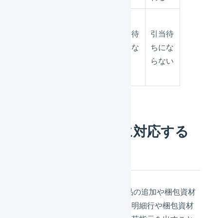
追加し
た商品
引当待
引当待
引当待
の在庫
ちにな
ちにな
ちにな
がない
る
る
らない
場合
商品を追加せずに対応する
方法
「出荷指示書 特記事項」に商品の追加や梱包資材
の指示などを記載することで、明細行や梱包資材