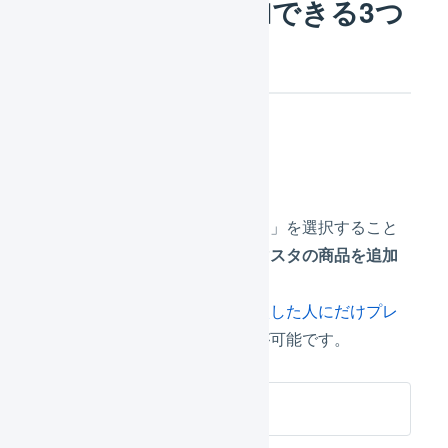
自動で商品を追加できる3つ
の機能
受注伝票のマクロ
自動処理で「明細行を追加する」を選択すること
で、
受注伝票の明細行に商品マスタの商品を追加
する
ことができます。
例えば、
対象商品を初めて購入した人にだけプレ
ゼントをつける
などの自動化が可能です。
受注伝票のマクロ