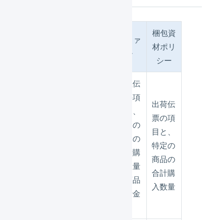
受注伝
梱包資
オファ
機能
票のマ
材ポリ
ー
クロ
シー
受注伝
票の項
出荷伝
目と、
票の項
特定の
受注伝
目と、
商品の
条件
票の項
特定の
合計購
目
商品の
入数量
合計購
や商品
入数量
合計金
額