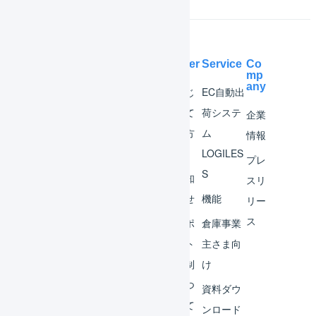
Help Center
Service
Co
mp
any
マー
はじ
EC自動出
チャ
めて
荷システ
企業
ント
の方
ム
情報
へ
LOGILES
オペ
プレ
S
レー
お知
スリ
ター
らせ
機能
リー
ス
外部
サポ
倉庫事業
サー
ート
主さま向
ビス
体制
け
連携
につ
資料ダウ
いて
運用
ンロード