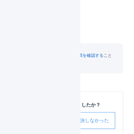
検索結果の
出荷伝票から受注伝票を確認する
こと
ができます。
この記事は役に立ちましたか？
解決した
解決しなかった