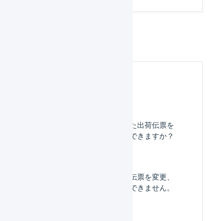
出荷伝票
よくある質問
すでに出荷済みとなった出荷伝票を
キャンセルすることはできますか？
「出荷作業中」の出荷伝票を変更、
キャンセルすることができません。