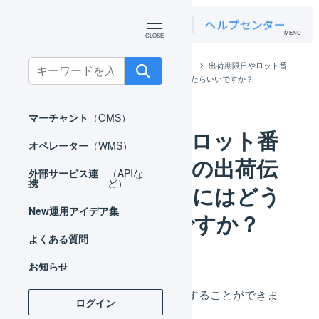
MENU
Search
ホーム
よくある質問
マーチャント
出荷期限日やロット番
号で出荷済みの出荷伝票を検索するにはどうしたらいいですか？
for:
マーチャント
（OMS）
出荷期限日やロット番
オペレーター
（WMS）
号で出荷済みの出荷伝
外部サービス連
（APIな
携
ど）
票を検索するにはどう
New
運用アイデア集
したらいいですか？
よくある質問
お知らせ
出荷伝票の一覧から検索することができま
ログイン
す。