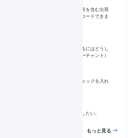
出荷期限日やロット番号を含む出荷
伝票のデータをダウンロードできま
すか？
荷物の個口数を変更するにはどうし
たらいいですか。（マーチャント）
「ギフトの指定」にチェックを入れ
ると何が起きますか。
出荷伝票の同梱を解除したい。
もっと見る