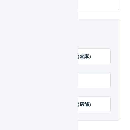
関連するヘルプ
出荷予定日の自動入力（倉庫）
出荷伝票を更新する
出荷予定日の自動入力（店舗）