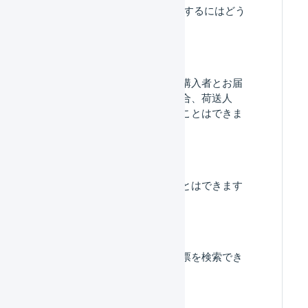
送り状 特記事項を編集するにはどう
したらいいですか。
ギフトのご注文など、購入者とお届
け先が異なる注文の場合、荷送人
（依頼人）を変更することはできま
すか？
表示件数を変更することはできます
か？
送り状番号から出荷伝票を検索でき
ますか？