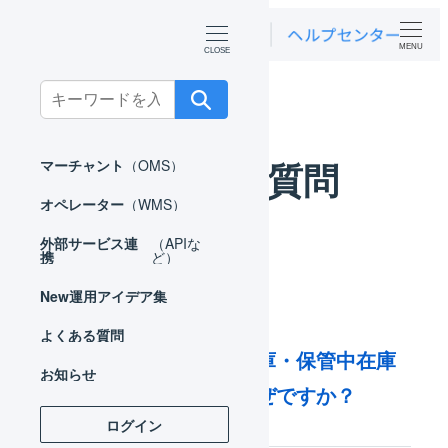
MENU
ホーム
よくある質問
マーチャント
Search
for:
よくある質問
マーチャント
（OMS）
オペレーター
（WMS）
外部サービス連
（APIな
携
ど）
New
運用アイデア集
よくある質問
入荷後にフリー在庫・保管中在庫
お知らせ
が増えないのはなぜですか？
ログイン