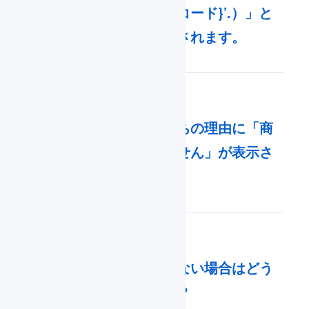
with ‘{店舗の商品コード}’.）」と
いうエラーが表示されます。
受注伝票の確認待ちの理由に「商
品マスタがありません」が表示さ
れます。
招待メールが届かない場合はどう
したらいいですか？