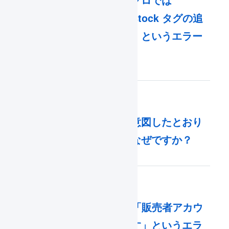
「受注確定時の​マクロでは
do_not_allocate_stock タグの​追
加は​できません。​」と​いう​エラー
が​表示されます。​
商品エイリアスが意図したとおり
適用されないのはなぜですか？
Qoo10との連携で「販売者アカウ
ント認証が必要です」というエラ