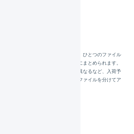
出荷期限日（任意）
ロット番号（任意）
CSVファイルの構造
アップロードされたファイルは、ひとつのファイル
がすべてひとつの入荷予定伝票にまとめられます。
入荷予定日が異なる、仕入先が異なるなど、入荷予
定伝票自体が分かれる場合は、ファイルを分けてア
ップロードしてください。
アップロードする