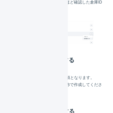
「固定値を入力」を選択し、先ほど確認した倉庫ID
を入力して保存します。
仕入先マスタを登録する
CSVでは「
仕入先コード
」が必須となります。
事前に
仕入先マスタ
を任意の名称で作成してくださ
い。
CSVファイルを作成する