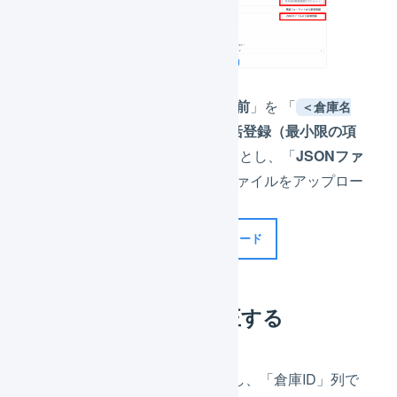
「
インポート形式の名前
」を 「
＜倉庫名
入荷予定伝票を一括登録（最小限の項
＞
目）
」など任意の名前 とし、「
JSONファ
イル
」として下記のファイルをアップロー
ドします。
JSONファイル
ダウンロード
インポート形式を修正する
作成したインポート形式を修正し、「倉庫ID」列で