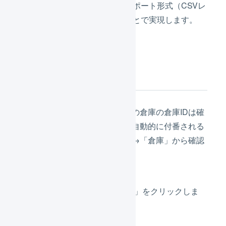
ルを取り込むためのインポート形式（CSVレ
イアウト）を作成することで実現します。
倉庫IDを確認する
まずは、入荷予定を作成する先の倉庫の倉庫IDは確
認します。倉庫IDは倉庫ごとに自動的に付番される
IDです。倉庫IDは「組織設定」→「倉庫」から確認
できます。
メニューの「
組織設定
」をクリックしま
す。