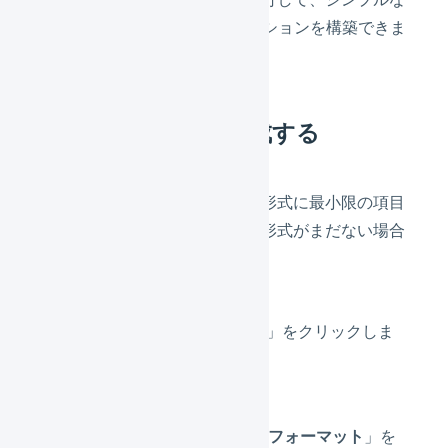
CSVファイルを使ったオペレーションを構築できま
す。
インポート形式を作成する
「
入荷予定伝票
」のインポート形式に最小限の項目
で登録を行うためのインポート形式がまだない場合
は、事前に作成します。
メニューの「
組織設定
」をクリックしま
す。
タブメニューの「
CSVフォーマット
」を