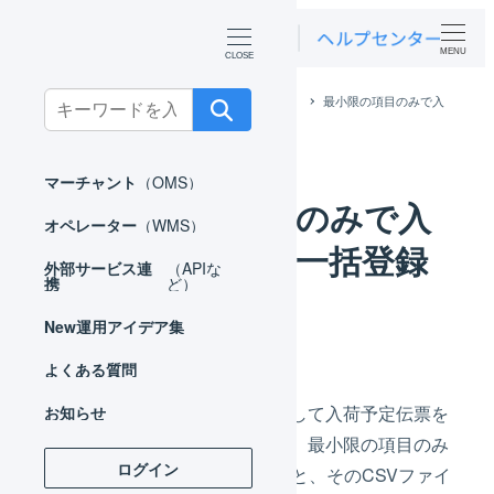
MENU
Search
ホーム
よくある質問
マーチャント
最小限の項目のみで入
荷予定伝票を一括登録したい。
for:
マーチャント
（OMS）
最小限の項目のみで入
オペレーター
（WMS）
荷予定伝票を一括登録
外部サービス連
（APIな
携
ど）
したい。
New
運用アイデア集
よくある質問
最小限の項目のみを指定して入荷予定伝票を
お知らせ
登録することができます。最小限の項目のみ
ログイン
を記載したCSVファイルと、そのCSVファイ