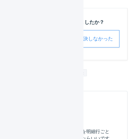
この記事は役に立ちましたか？
解決した
解決しなかった
入荷予定
入荷予定の一括登録
よくある質問
入荷予定の入荷予定日を明細行ごと
に設定するにはどうしたらいいです