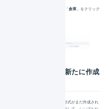
サブナビゲーションの「
倉庫
」をクリック
します。
インポート形式を新たに作成
する
「入荷予定伝票」のインポート形式がまだ作成され
ていない場合は、次の手順を実行して、シンプルな