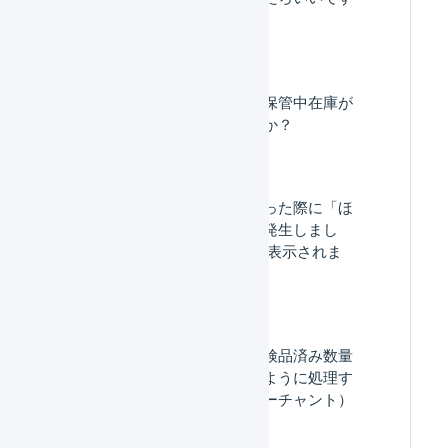
か？
入荷後にフリー在庫・保管中在庫が
増えないのはなぜですか？
CSVで一括登録を行なった際に「ほ
かの明細行でエラーが発生しまし
た。 」というエラーが表示されま
す。
入荷予定数量に対して検品済み数量
が足りない場合、どのように処理す
ればよいですか。（マーチャント）