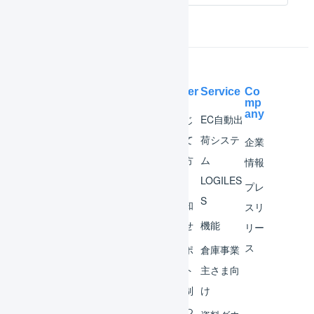
Help Center
Service
Co
mp
any
マー
はじ
EC自動出
チャ
めて
荷システ
企業
ント
の方
ム
情報
へ
LOGILES
オペ
プレ
S
レー
お知
スリ
ター
らせ
機能
リー
ス
外部
サポ
倉庫事業
サー
ート
主さま向
ビス
体制
け
連携
につ