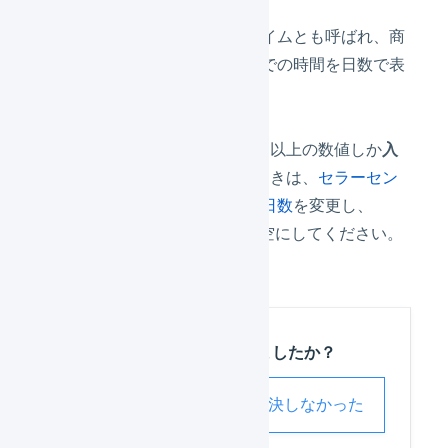
出荷作業日数は、出荷リードタイムとも呼ばれ、商
品を受注してから出荷できるまでの時間を日数で表
したものです。
商品対応表の出荷作業日数には1以上の数値しか
入
力できません
。0を使用したいときは、
セラーセン
トラルのデフォルトの出荷作業日数
を変更し、
LOGILESS上の出荷作業日数は空にしてください。
この記事は役に立ちましたか？
解決した
解決しなかった