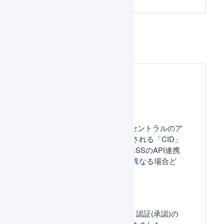
Amazon.co.jp
よくある質問
Amazon.co.jpのセラーセントラルのア
カウントページに表示される「CID」
（出品者ID）とLOGILESSのAPI連携
画面の「出品者ID」が異なる場合ど
うしたらいいですか？
【店舗】Amazon.co.jp : 認証(承認)の