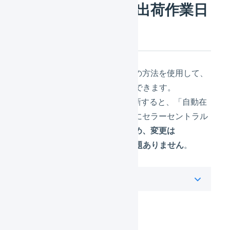
商品ごとに一括で出荷作業日
数を変更する
「
商品対応表を一括登録する
」の方法を使用して、
CSVにより出荷作業日数を変更できます。
LOGILESSで出荷作業日数を更新すると、「自動在
庫連携」が有効な場合、自動的にセラーセントラル
の情報も書き換えます。
そのため、変更は
LOGILESS側での実施のみで問題ありません
。
操作方法