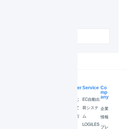
関連するヘルプ
Amazon.co.jp
Help Center
Service
Co
mp
any
マー
はじ
EC自動出
チャ
めて
荷システ
企業
ント
の方
ム
情報
へ
LOGILES
オペ
プレ