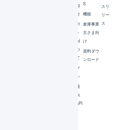
S
レー
お知
スリ
ター
らせ
機能
リー
ス
外部
サポ
倉庫事業
サー
ート
主さま向
ビス
体制
け
連携
につ
資料ダウ
いて
運用
ンロード
アイ
ログ
デア
イン
集
開発
よく
者向
ある
けAPI
質問