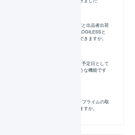
更新依頼のメールが届きました
Amazon.co.jp : FBA出荷と出品者出荷
を併用している場合、LOGILESSと
自動連携させることはできますか。
「latest-ship-dateを出荷予定日として
取り込む」とはどのような機能です
か？
Amazon.co.jp : マケプレプライムの取
り込みには対応していますか。