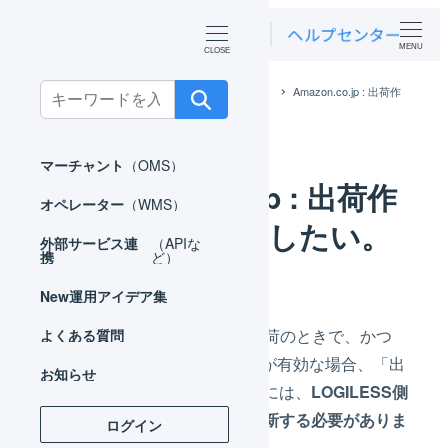
MENU
Search
ホーム
よくある質問
Amazon.co.jp
Amazon.co.jp : 出荷作
業日数を変更したい。
for:
マーチャント
（OMS）
Amazon.co.jp : 出荷作
オペレーター
（WMS）
業日数を変更したい。
外部サービス連
（APIな
携
ど）
New
運用アイデア集
Amazon.co.jpで出品者出荷のときで、かつ
よくある質問
LOGILESSとの在庫連携が有効な場合、「出
お知らせ
荷作業日数」を変更するには、
LOGILESS側
の商品対応表の情報を更新する必要がありま
ログイン
す
。