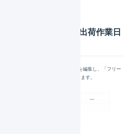
商品ごとに個別に出荷作業日
数を変更する
商品対応表の詳細画面から設定を編集し、「フリー
項目1」に出荷作業日数を入力します。