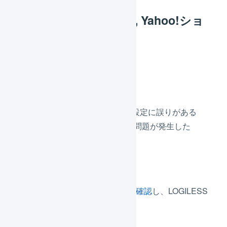
(LOGILESS: X個送信, Yahoo!ショ
ッピング Y個受信)
原因
LOGILESSの在庫連携の設定に誤りがある
Yahoo!ショッピング側で問題が発生した
解消方法
LOGILESSの在庫連携の詳細を確認
し、LOGILESS
から
在庫数を再送
します。