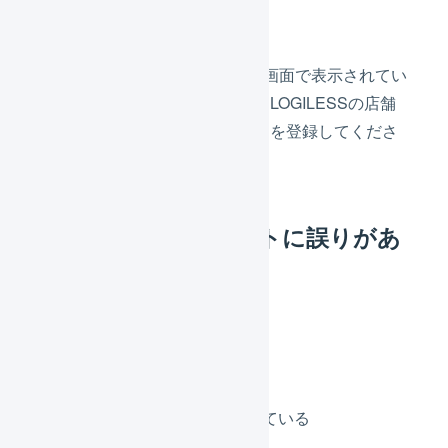
解消方法
ストアクリエイターProの管理画面で表示されてい
るストアアカウントを確認し、LOGILESSの店舗
設定画面からストアアカウントを登録してくださ
い。
公開鍵のフォーマットに誤りがあ
ります。
原因
公開鍵の文字列が間違っている