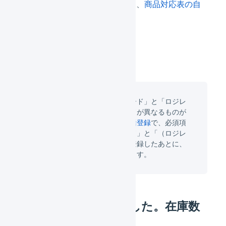
商品対応表を一度削除してから、
商品対応表の自
動生成
を行ってください。
商品対応表の「店舗の商品コード」と「ロジレ
スの商品マスタ」の商品コードが異なるものが
多い場合は、
商品対応表の一括登録
で、必須項
目である「（店舗）商品コード」と「（ロジレ
ス）商品コード」だけを先に登録したあとに、
商品対応表の自動生成
を行います。
在庫連携が失敗しました。在庫数
を再送してください。