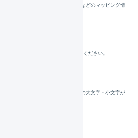
「マップされているID」などのマッピング情
報が間違っている
解消方法1
商品対応表の自動生成
を行ってください。
原因2
「マップされているID」の大文字・小文字が
間違っている
解消方法2