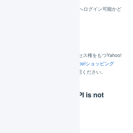
す。
ストアクリエイターProへログイン可能かど
うかご確認ください。
解消方法
ストアクリエイターProにアクセス権をもつYahoo!
IDで連携してください。
「
Yahoo!ショッピング
Yahoo! ID連携の更新
」をご参照ください。
[px-14303] Use of API is not
permitted.
原因