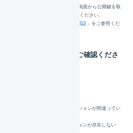
ストアクリエイターProの管理画面から公開鍵を取
得してLOGILESSに再登録してください。
「
Yahoo!ショッピング 公開鍵認証
」をご参照くだ
さい。
公開鍵バージョンをご確認くださ
い。
原因
指定された公開鍵のバージョンが間違ってい
る
指定された公開鍵バージョンが存在しない