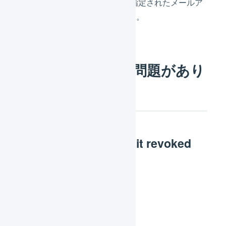
ーは 「システムの通知先」に指定されたメールア
ドレス宛にお知らせいたします。
APIの認証情報に問題があり
ます
[701] invalid_grant : it revoked
already by the user.
解消方法