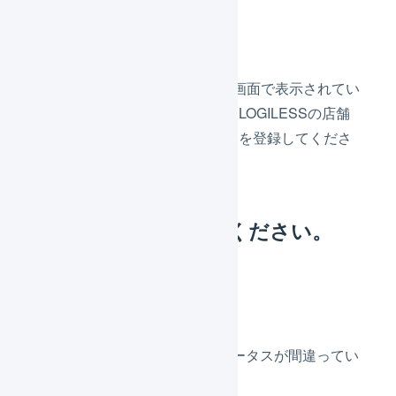
解消方法
ストアクリエイターProの管理画面で表示されてい
るストアアカウントを確認してLOGILESSの店舗
設定画面から公開鍵バージョンを登録してくださ
い。
公開鍵を有効にしてください。
原因
指定された公開鍵のステータスが間違ってい
る