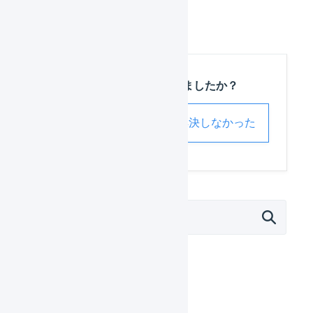
から
在庫数を再送
します。
この記事は役に立ちましたか？
解決した
解決しなかった
外部サービス連携（APIなど）
モール