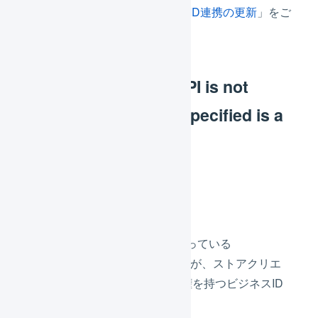
「
Yahoo!ショッピング Yahoo! ID連携の更新
」をご
参照ください。
[px-04302] Use of API is not
permitted. SellerID specified is a
non-active state.
原因
ストアアカウントが間違っている
連携に使用したYahoo! IDが、ストアクリエ
イターProへのアクセス権を持つビジネスID
と紐づけられていない