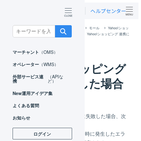
MENU
ホーム
外部サービス連携（APIなど）
モール
Yahoo!ショッ
Search
ピング
Yahoo!ショッピング APIで連携
Yahoo!ショッピング 連携に
for:
失敗した場合
マーチャント
（OMS）
Yahoo!ショッピング
オペレーター
（WMS）
外部サービス連
（APIな
連携に失敗した場合
携
ど）
New
運用アイデア集
よくある質問
Yahoo!ショッピングとの連携に失敗した場合、次
お知らせ
の点をご確認ください。
受注情報の取込、また在庫連携時に発生したエラ
ログイン