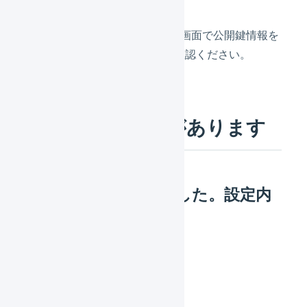
ストアクリエイターProの管理画面で公開鍵情報を
再確認して、誤りがないかご確認ください。
在庫連携に問題があります
在庫連携が失敗しました。設定内
容をご確認ください。
原因1