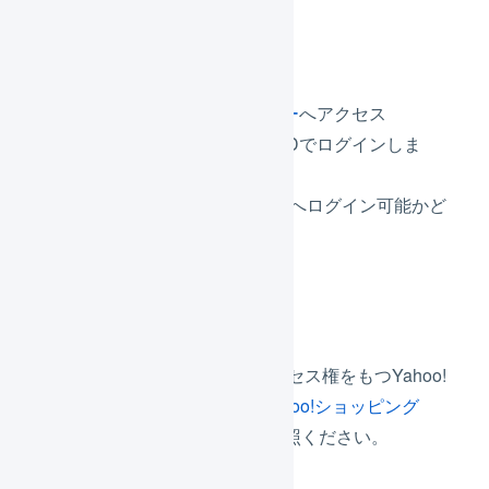
確認方法2
Yahoo!ビジネスセンター
へアクセス
連携に使用したYahoo!IDでログインしま
す。
ストアクリエイターProへログイン可能かど
うかご確認ください。
解消方法2
ストアクリエイターProにアクセス権をもつYahoo!
IDで連携してください。
「
Yahoo!ショッピング
Yahoo! ID連携の更新
」をご参照ください。