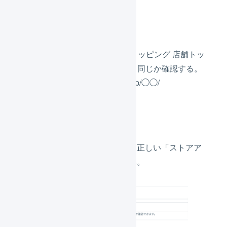
確認方法1
ストアアカウントがYahoo!ショッピング 店舗トッ
プページのURLの◯◯の部分と同じか確認する。
http://store.shopping.yahoo.co.jp/◯◯/
解消方法1
「店舗」→「連携の設定」から正しい「ストアア
カウント」を設定してください。