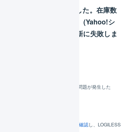
在庫連携が失敗しました。在庫数
を再送してください。(Yahoo!シ
ョッピングの在庫更新に失敗しま
した。)
原因
Yahoo!ショッピング側で問題が発生した
解消方法
LOGILESSの在庫連携の詳細を確認
し、LOGILESS