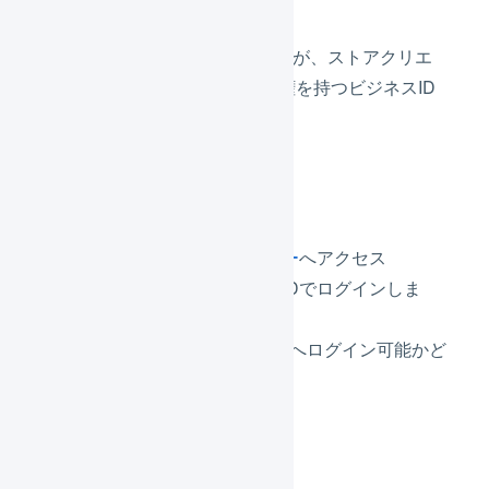
連携に使用したYahoo! IDが、ストアクリエ
イターProへのアクセス権を持つビジネスID
と紐づけられていない
確認方法
Yahoo!ビジネスセンター
へアクセス
連携に使用したYahoo!IDでログインしま
す。
ストアクリエイターProへログイン可能かど
うかご確認ください。
解消方法