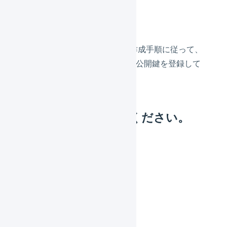
解消方法
Yahoo!ショッピングの公開鍵作成手順に従って、
LOGILESSの店舗設定画面から公開鍵を登録して
ください。
公開鍵情報をご確認ください。
原因
公開鍵情報に誤りがある
解消方法