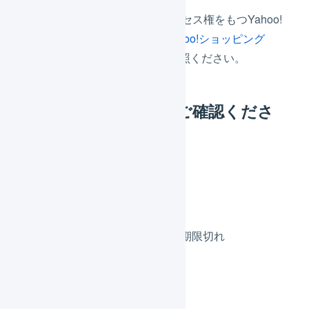
ストアクリエイターProにアクセス権をもつYahoo!
IDで連携してください。
「
Yahoo!ショッピング
Yahoo! ID連携の更新
」をご参照ください。
公開鍵の有効期限をご確認くださ
い。
原因
指定された公開鍵の有効期限切れ
解消方法