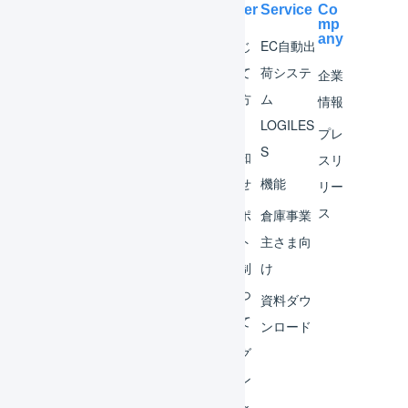
Help Center
Service
Co
mp
any
マー
はじ
EC自動出
チャ
めて
荷システ
企業
ント
の方
ム
情報
へ
LOGILES
オペ
プレ
S
レー
お知
スリ
ター
らせ
機能
リー
ス
外部
サポ
倉庫事業
サー
ート
主さま向
ビス
体制
け
連携
につ
資料ダウ
いて
運用
ンロード
アイ
ログ
デア
イン
集