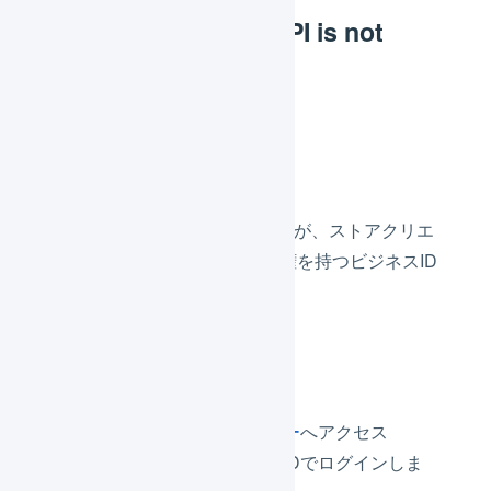
[px-14301] Use of API is not
permitted.
原因
連携に使用したYahoo! IDが、ストアクリエ
イターProへのアクセス権を持つビジネスID
と紐づけられていない
確認方法
Yahoo!ビジネスセンター
へアクセス
連携に使用したYahoo!IDでログインしま