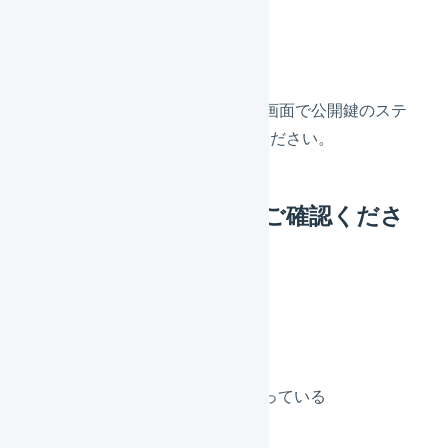
解消方法
ストアクリエイターProの管理画面で公開鍵のステ
ータスを「有効」に変更してください。
ストアアカウントをご確認くださ
い。
原因
ストアアカウントが間違っている