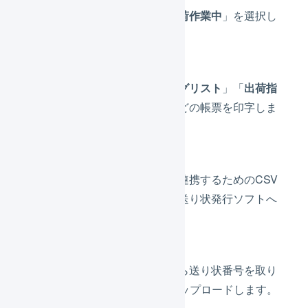
タブメニューの「
出荷作業中
」を選択し
ます。
「
トータルピッキングリスト
」「
出荷指
示書
」「
納品書
」などの帳票を印字しま
す。
送り状発行ソフトへ連携するためのCSV
をダウンロードし、送り状発行ソフトへ
インポートします。
送り状発行ソフトから送り状番号を取り
込むためのCSVをアップロードします。