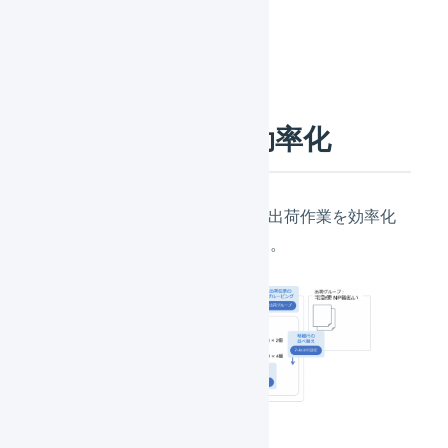
詳細はこちら
出荷プロセスの効率化
LOGILESSは、日々の定型的な出荷作業を効率化
するための機能を備えています。