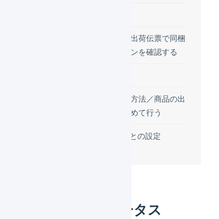
出荷プラン
出荷待ちの出荷伝票で同梱
商品パターンを確認する
出荷モデル
特定の配送方法／商品の出
荷のみまとめて行う
マーチャントごとの設定
出荷伝票のステータス