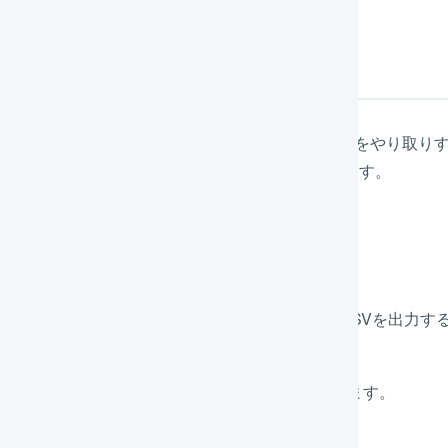
前準備
GILESSとゆうパックプリントRの間でCSVファイルをやり取り
と「インポート形式」を作成しておく必要があります。
クスポート形式の作成
伝票のデータをゆうパックプリントRに取り込むCSVを出力するた
メインナビゲーションの「
組織設定
」を押します。