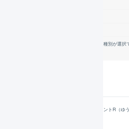
出荷完了時
こんなときは
発送予定 取込時のエラー
取込データの内容で送り状種別が選択
じめに
郵便の提供する送り状印字ソフト「ゆうパックプリントR（ゆ
ブサイトでご確認ください。