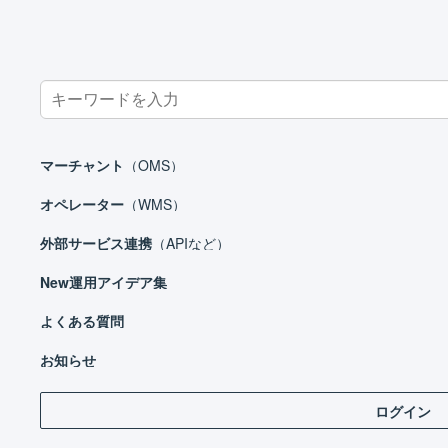
Search
for:
ホーム
オペレーター
基本設定
送り状発行ソフトの設定
マーチャント
（OMS）
オペレーター
（WMS）
外部サービス連携
（APIなど）
オペレーター
New
運用アイデア集
はじめる
基本設定
よくある質問
ロケーションとは
お知らせ
出力可能な帳票
ログイン
出荷検品の設定