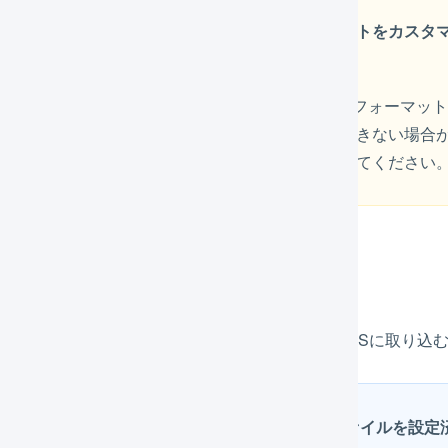
ゆうパックプリントR側の取り込みフォーマットをカスタ
す
ゆうパックプリントR側で送り状データの取り込みフォーマッ
登録すると項目がずれエラーが発生し取り込みができない場合
の設定にあわせてエクスポート形式の項目を見直してください
ンポート形式の作成
パックプリントRで発行した送り状番号をLOGILESSに取り込む
「初期設定」で取込用・出力用のフィルタファイルを設定