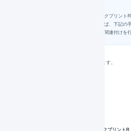
連付けは不要です
本ページの「
初期設定
」の手順に沿って、ゆうパックプリント
ィルタを設定しておいてください。設定済みであれば、下記の
選択することで、ファイルのアップロードや項目の関連付けを
メインナビゲーションの「
組織設定
」を押します。
「
CSVフォーマット
」を押します。
「
インポート形式
」を押します。
「送り状発行ソフト」の「
日本郵便 ゆうパックプリントR