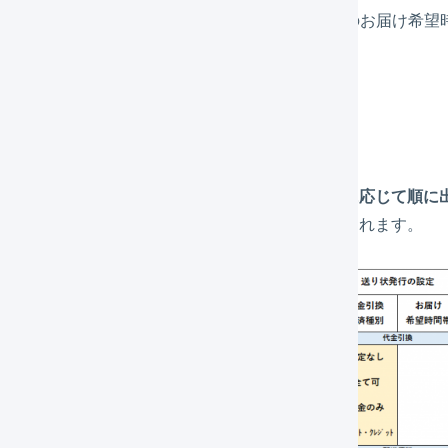
間帯を指定した場合、「
18～20時
」「
19～21時
」のお届け希望
出力されます。
アマーク
マークは、指定されたマークが、
出荷伝票の状態に応じて順に
扱注意
」「
天地無用
」は、指定した場合常に表示されます。