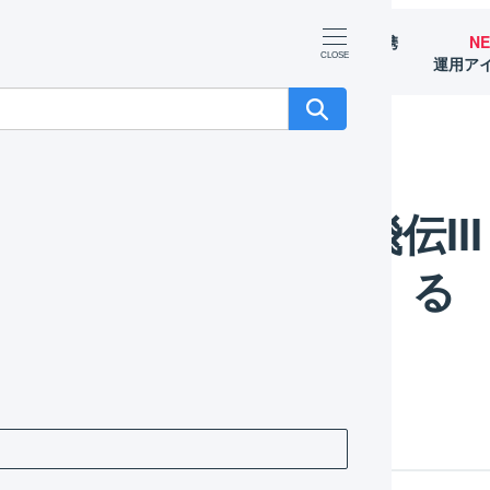
マーチャント
オペレーター
外部サービス連携
N
（OMS）
（WMS）
（APIなど）
運用ア
佐川急便 e飛伝II / e飛伝III / e飛伝Pro を利用する
佐川急便 e飛伝II / e飛伝II
る
り状の発行