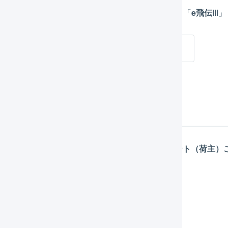
急便で利用可能な送り状の発行には、「
e飛伝II
」、「
e飛伝II
I
e飛伝IIIを利用する
り状発行に関する各種設定
急便の送り状発行に関する各種設定は「
マーチャント（荷主）
方法は
こちらのページ
を参照してください。
届け希望時間帯