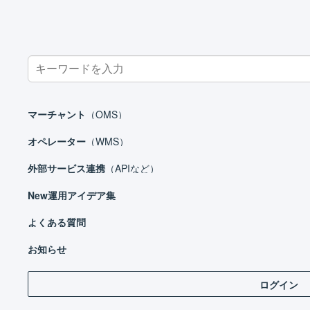
Search
for:
ホーム
オペレーター
基本設定
送り状発行ソフトの設定
マーチャント
（OMS）
オペレーター
（WMS）
外部サービス連携
（APIなど）
オペレーター
New
運用アイデア集
はじめる
基本設定
よくある質問
ロケーションとは
お知らせ
送
出力可能な帳票
ログイン
出荷検品の設定