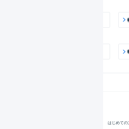
帳票レイアウト : トータルピッキングリスト
帳票レイアウト : 出荷指示書
Help Center
マーチャント
はじめての