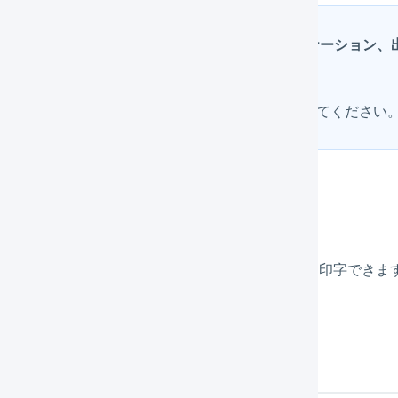
納品書にピッキング対象の物理在庫属性（ロケーション、
書の代替として使用することもできます
マーチャント（荷主）に
納品書の設定変更
を依頼してください
ータルピッキングリスト
キング作業に使用するトータルピッキングリストを印字できま
庫操作