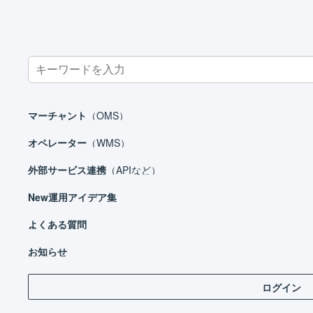
Search
for:
ホーム
オペレーター
基本設定
出力可能な帳票
マーチャント
（OMS）
オペレーター
（WMS）
外部サービス連携
（APIなど）
オペレーター
New
運用アイデア集
はじめる
基本設定
よくある質問
LO
ロケーションとは
お知らせ
出力可能な帳票
ログイン
出
帳票レイアウト : トータルピッキングリス