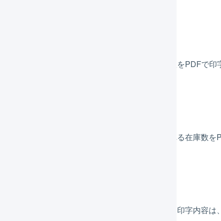
庫レポート
レポートは、「在庫」メニューで表示される在庫数をPDFで印
管状況レポート
状況レポートは、「保管状況」メニューで表示される在庫数をP
荷予定表
・入庫作業に使用する入荷予定表を印字できます。印字内容は