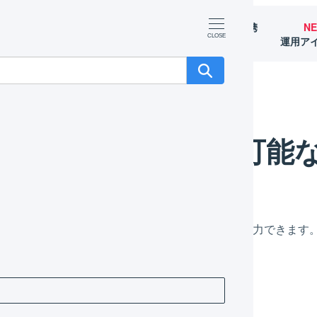
マーチャント
オペレーター
外部サービス連携
N
（OMS）
（WMS）
（APIなど）
運用ア
出力可能
GILESSからは庫内作業を行うための様々な帳票を出力できま
荷作業