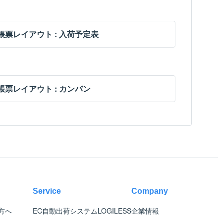
帳票レイアウト : 入荷予定表
帳票レイアウト : カンバン
Service
Company
方へ
EC自動出荷システム
LOGILESS
企業情報