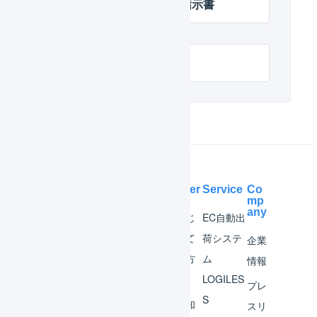
帳票レイアウト : 出荷指示書
商品パターン
Help Center
Service
Co
mp
any
マー
はじ
EC自動出
チャ
めて
荷システ
企業
ント
の方
ム
情報
へ
LOGILES
オペ
プレ
S
レー
お知
スリ