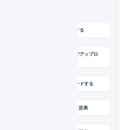
関連するヘルプ
出荷伝票を数量で分割する
送り状番号を汎用形式でアップロ
ードする
送り状番号をアップロードする
帳票レイアウト : 入荷予定表