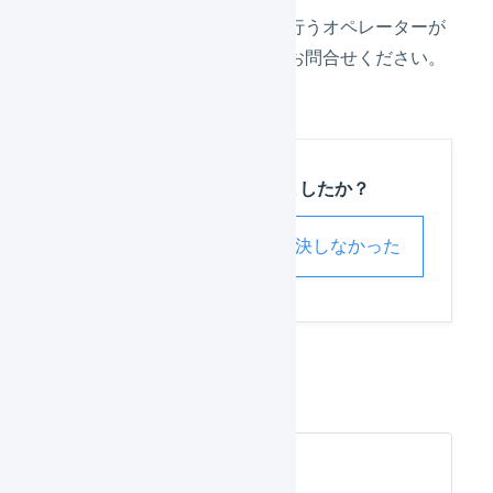
現在の倉庫とは別に出荷作業を行うオペレーターが
必要となる場合は、チャットへお問合せください。
この記事は役に立ちましたか？
解決した
解決しなかった
出荷作業
出荷指示書