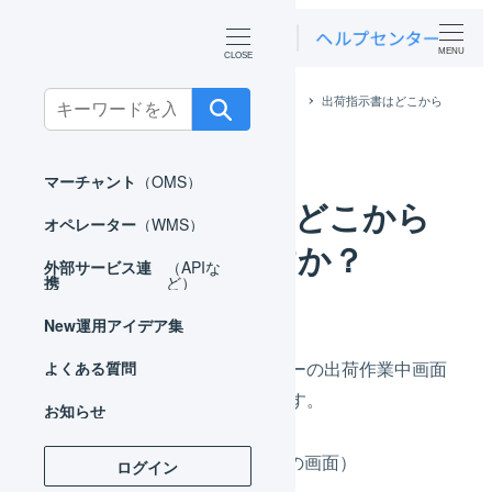
MENU
Search
ホーム
よくある質問
オペレーター
出荷指示書はどこから
出力できますか？
for:
マーチャント
（OMS）
出荷指示書はどこから
オペレーター
（WMS）
出力できますか？
外部サービス連
（APIな
携
ど）
New
運用アイデア集
出荷指示書はオペレーターの出荷作業中画面
よくある質問
からダウンロードできます。
お知らせ
ここに画像入れる（出荷作業中の画面）
ログイン