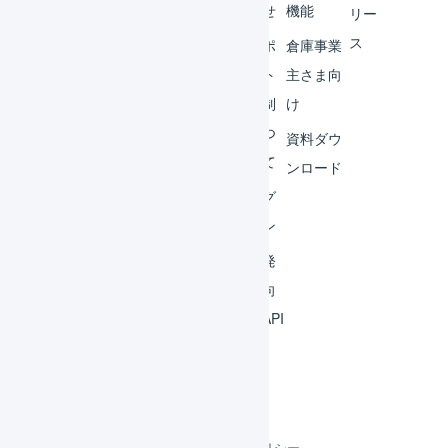
ター
らせ
機能
リー
ス
外部
サポ
倉庫事業
サー
ート
主さま向
ビス
体制
け
連携
につ
資料ダウ
いて
運用
ンロード
アイ
ログ
デア
イン
集
開発
よく
者向
ある
けAPI
質問
利用規約
プライバシーポリシー