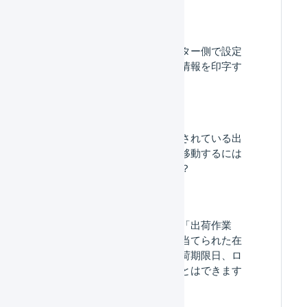
よくある質問
出荷指示書にオペレーター側で設定
した商品マスタの補足情報を印字す
ることはできますか？
「同梱処理中」と表示されている出
荷伝票を出荷作業中に移動するには
どうしたらいいですか？
出荷伝票ステータスが「出荷作業
中」の出荷伝票に引き当てられた在
庫のロケーション、出荷期限日、ロ
ット番号を変更することはできます
か？