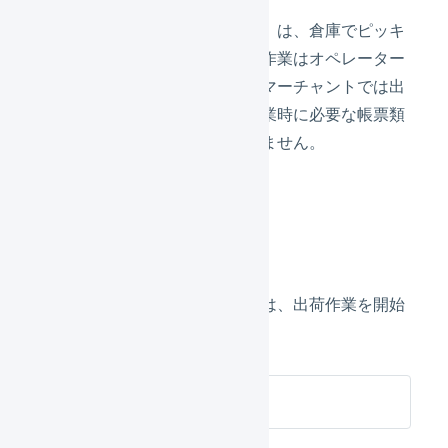
出荷指示書（ピッキングリスト）は、倉庫でピッキ
ングに使用する帳票です。出荷作業はオペレーター
でのみ行うことができるため、マーチャントでは出
荷指示書をはじめとする出荷作業時に必要な帳票類
をダウンロードすることはできません。
出荷作業中の画面を確認するには、出荷作業を開始
する必要があります。
出荷作業中に移動する