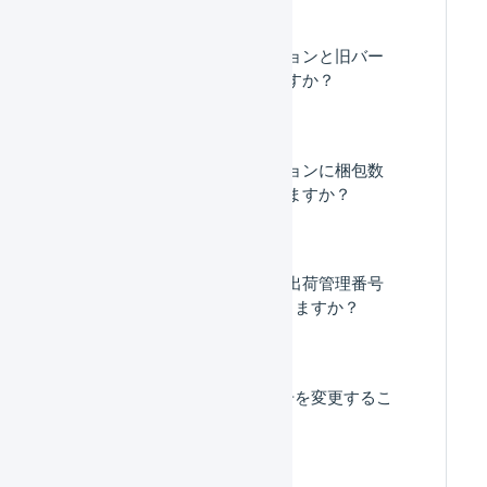
出荷指示書の新バージョンと旧バー
ジョンの違いはなんですか？
出荷指示書の新バージョンに梱包数
を印字することはできますか？
出荷指示書や納品書の出荷管理番号
をQRコードで印字できますか？
1度登録した送り状番号を変更するこ
とはできますか。