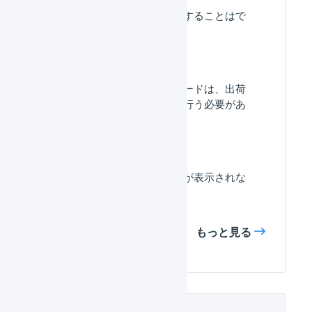
出荷伝票を一括で編集することはで
きますか。
送り状番号をアップロードは、出荷
グループごとに個別で行う必要があ
りますか。
出荷指示書に集合包装が表示されな
いのはなぜですか？
もっと見る